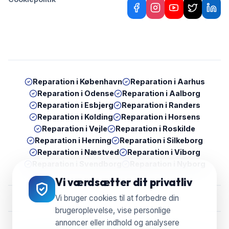
Reparation i
København
Reparation i
Aarhus
Reparation i
Odense
Reparation i
Aalborg
Reparation i
Esbjerg
Reparation i
Randers
Reparation i
Kolding
Reparation i
Horsens
Reparation i
Vejle
Reparation i
Roskilde
Reparation i
Herning
Reparation i
Silkeborg
Reparation i
Næstved
Reparation i
Viborg
Reparation i
Svendborg
Reparation i
Nyborg
Vi værdsætter dit privatliv
Vi bruger cookies til at forbedre din
brugeroplevelse, vise personlige
annoncer eller indhold og analysere