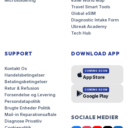
Microsoldering
eSIM World Map
Travel Smart Tools
Global eSIM
Diagnostic Intake Form
Ubreak Academy
Tech Hub
SUPPORT
DOWNLOAD APP
Kontakt Os
COMING SOON
Handelsbetingelser
App Store
Betalingsbetingelser
Retur & Refusion
COMING SOON
Forsendelse og Levering
Google Play
Persondatapolitik
Brugte Enheder Politik
Mail-in Reparationsaftale
SOCIALE MEDIER
Diagnose Privatliv
Cookiepolitik