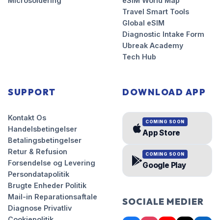
Microsoldering
eSIM World Map
Travel Smart Tools
Global eSIM
Diagnostic Intake Form
Ubreak Academy
Tech Hub
SUPPORT
DOWNLOAD APP
Kontakt Os
COMING SOON
Handelsbetingelser
App Store
Betalingsbetingelser
Retur & Refusion
COMING SOON
Forsendelse og Levering
Google Play
Persondatapolitik
Brugte Enheder Politik
Mail-in Reparationsaftale
SOCIALE MEDIER
Diagnose Privatliv
Cookiepolitik