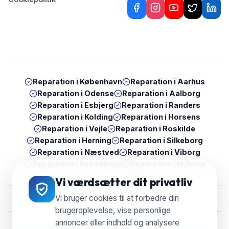
Reparation i
København
Reparation i
Aarhus
Reparation i
Odense
Reparation i
Aalborg
Reparation i
Esbjerg
Reparation i
Randers
Reparation i
Kolding
Reparation i
Horsens
Reparation i
Vejle
Reparation i
Roskilde
Reparation i
Herning
Reparation i
Silkeborg
Reparation i
Næstved
Reparation i
Viborg
Reparation i
Svendborg
Reparation i
Nyborg
Vi værdsætter dit privatliv
Vi bruger cookies til at forbedre din
brugeroplevelse, vise personlige
annoncer eller indhold og analysere