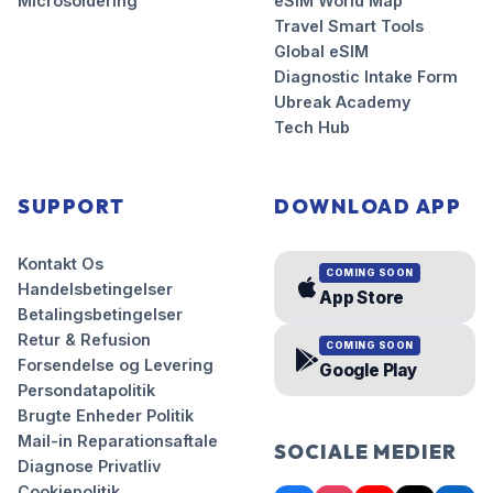
Microsoldering
eSIM World Map
Travel Smart Tools
Global eSIM
Diagnostic Intake Form
Ubreak Academy
Tech Hub
SUPPORT
DOWNLOAD APP
Kontakt Os
COMING SOON
Handelsbetingelser
App Store
Betalingsbetingelser
Retur & Refusion
COMING SOON
Forsendelse og Levering
Google Play
Persondatapolitik
Brugte Enheder Politik
Mail-in Reparationsaftale
SOCIALE MEDIER
Diagnose Privatliv
Cookiepolitik