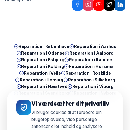
Reparation i
København
Reparation i
Aarhus
Reparation i
Odense
Reparation i
Aalborg
Reparation i
Esbjerg
Reparation i
Randers
Reparation i
Kolding
Reparation i
Horsens
Reparation i
Vejle
Reparation i
Roskilde
Reparation i
Herning
Reparation i
Silkeborg
Reparation i
Næstved
Reparation i
Viborg
Reparation i
Svendborg
Reparation i
Nyborg
Vi værdsætter dit privatliv
Vi bruger cookies til at forbedre din
brugeroplevelse, vise personlige
annoncer eller indhold og analysere