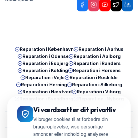
Reparation i
København
Reparation i
Aarhus
Reparation i
Odense
Reparation i
Aalborg
Reparation i
Esbjerg
Reparation i
Randers
Reparation i
Kolding
Reparation i
Horsens
Reparation i
Vejle
Reparation i
Roskilde
Reparation i
Herning
Reparation i
Silkeborg
Reparation i
Næstved
Reparation i
Viborg
Reparation i
Svendborg
Reparation i
Nyborg
Vi værdsætter dit privatliv
Vi bruger cookies til at forbedre din
brugeroplevelse, vise personlige
annoncer eller indhold og analysere