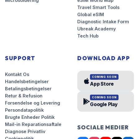
Microsoldering
eSIM World Map
Travel Smart Tools
Global eSIM
Diagnostic Intake Form
Ubreak Academy
Tech Hub
SUPPORT
DOWNLOAD APP
Kontakt Os
COMING SOON
Handelsbetingelser
App Store
Betalingsbetingelser
Retur & Refusion
COMING SOON
Forsendelse og Levering
Google Play
Persondatapolitik
Brugte Enheder Politik
Mail-in Reparationsaftale
SOCIALE MEDIER
Diagnose Privatliv
Cookiepolitik