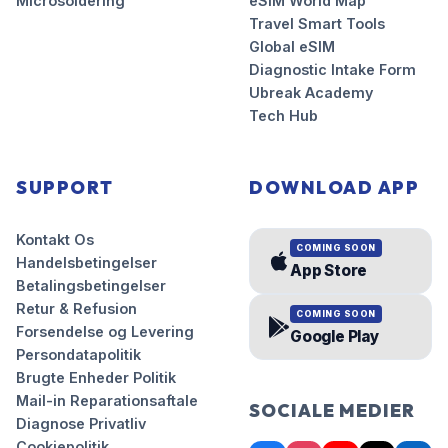
Microsoldering
eSIM World Map
Travel Smart Tools
Global eSIM
Diagnostic Intake Form
Ubreak Academy
Tech Hub
SUPPORT
DOWNLOAD APP
Kontakt Os
COMING SOON
Handelsbetingelser
App Store
Betalingsbetingelser
Retur & Refusion
COMING SOON
Forsendelse og Levering
Google Play
Persondatapolitik
Brugte Enheder Politik
Mail-in Reparationsaftale
SOCIALE MEDIER
Diagnose Privatliv
Cookiepolitik