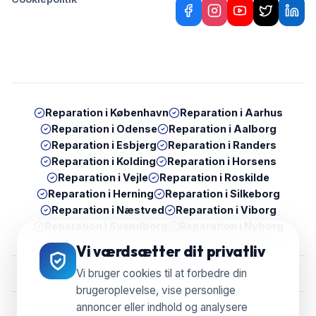
Reparation i
København
Reparation i
Aarhus
Reparation i
Odense
Reparation i
Aalborg
Reparation i
Esbjerg
Reparation i
Randers
Reparation i
Kolding
Reparation i
Horsens
Reparation i
Vejle
Reparation i
Roskilde
Reparation i
Herning
Reparation i
Silkeborg
Reparation i
Næstved
Reparation i
Viborg
Reparation i
Svendborg
Reparation i
Nyborg
Vi værdsætter dit privatliv
Vi bruger cookies til at forbedre din
brugeroplevelse, vise personlige
annoncer eller indhold og analysere