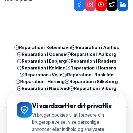
Reparation i
København
Reparation i
Aarhus
Reparation i
Odense
Reparation i
Aalborg
Reparation i
Esbjerg
Reparation i
Randers
Reparation i
Kolding
Reparation i
Horsens
Reparation i
Vejle
Reparation i
Roskilde
Reparation i
Herning
Reparation i
Silkeborg
Reparation i
Næstved
Reparation i
Viborg
Reparation i
Svendborg
Reparation i
Nyborg
Vi værdsætter dit privatliv
Vi bruger cookies til at forbedre din
brugeroplevelse, vise personlige
annoncer eller indhold og analysere