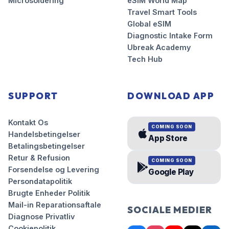
Microsoldering
eSIM World Map
Travel Smart Tools
Global eSIM
Diagnostic Intake Form
Ubreak Academy
Tech Hub
SUPPORT
DOWNLOAD APP
Kontakt Os
COMING SOON
Handelsbetingelser
App Store
Betalingsbetingelser
Retur & Refusion
COMING SOON
Forsendelse og Levering
Google Play
Persondatapolitik
Brugte Enheder Politik
Mail-in Reparationsaftale
SOCIALE MEDIER
Diagnose Privatliv
Cookiepolitik