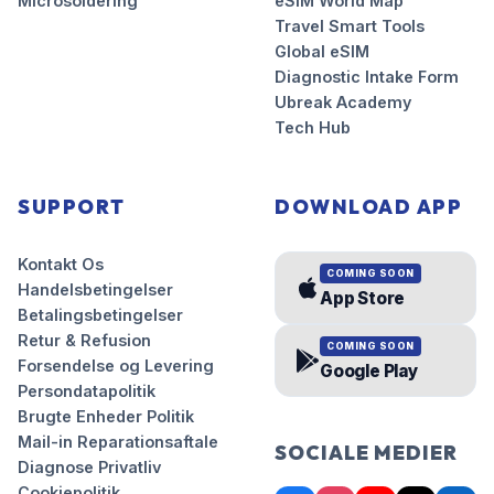
Microsoldering
eSIM World Map
Travel Smart Tools
Global eSIM
Diagnostic Intake Form
Ubreak Academy
Tech Hub
SUPPORT
DOWNLOAD APP
Kontakt Os
COMING SOON
Handelsbetingelser
App Store
Betalingsbetingelser
Retur & Refusion
COMING SOON
Forsendelse og Levering
Google Play
Persondatapolitik
Brugte Enheder Politik
Mail-in Reparationsaftale
SOCIALE MEDIER
Diagnose Privatliv
Cookiepolitik