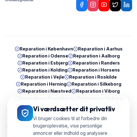
Reparation i
København
Reparation i
Aarhus
Reparation i
Odense
Reparation i
Aalborg
Reparation i
Esbjerg
Reparation i
Randers
Reparation i
Kolding
Reparation i
Horsens
Reparation i
Vejle
Reparation i
Roskilde
Reparation i
Herning
Reparation i
Silkeborg
Reparation i
Næstved
Reparation i
Viborg
Reparation i
Svendborg
Reparation i
Nyborg
Vi værdsætter dit privatliv
Vi bruger cookies til at forbedre din
brugeroplevelse, vise personlige
annoncer eller indhold og analysere