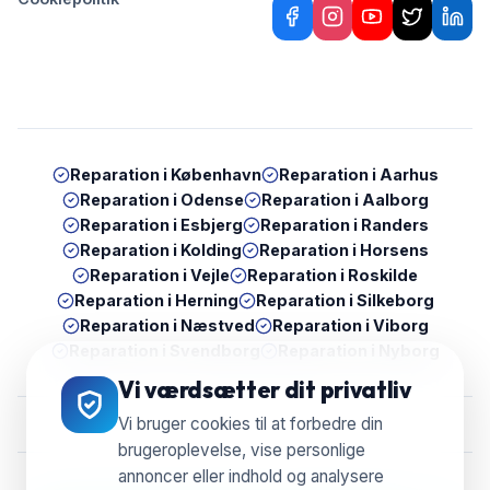
Reparation i
København
Reparation i
Aarhus
Reparation i
Odense
Reparation i
Aalborg
Reparation i
Esbjerg
Reparation i
Randers
Reparation i
Kolding
Reparation i
Horsens
Reparation i
Vejle
Reparation i
Roskilde
Reparation i
Herning
Reparation i
Silkeborg
Reparation i
Næstved
Reparation i
Viborg
Reparation i
Svendborg
Reparation i
Nyborg
Vi værdsætter dit privatliv
Vi bruger cookies til at forbedre din
brugeroplevelse, vise personlige
annoncer eller indhold og analysere