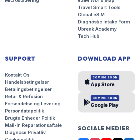
Microsoldering
eSIM World Map
Travel Smart Tools
Global eSIM
Diagnostic Intake Form
Ubreak Academy
Tech Hub
SUPPORT
DOWNLOAD APP
Kontakt Os
COMING SOON
Handelsbetingelser
App Store
Betalingsbetingelser
Retur & Refusion
COMING SOON
Forsendelse og Levering
Google Play
Persondatapolitik
Brugte Enheder Politik
Mail-in Reparationsaftale
SOCIALE MEDIER
Diagnose Privatliv
Cookiepolitik