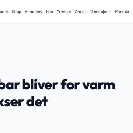
ioner
Shop
Academy
Hub
Erhverv
Om os
Værktøjer
Kontakt
ar bliver for varm
kser det