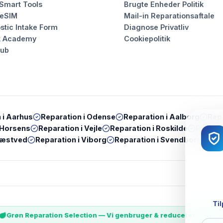
 Smart Tools
Brugte Enheder Politik
 eSIM
Mail-in Reparationsaftale
stic Intake Form
Diagnose Privatliv
k Academy
Cookiepolitik
Hub
 i
Aarhus
Reparation i
Odense
Reparation i
Aalborg
Repa
Horsens
Reparation i
Vejle
Reparation i
Roskilde
Reparat
æstved
Reparation i
Viborg
Reparation i
Svendborg
Rep
Til
Grøn Reparation Selection — Vi genbruger & reducerer e-wast