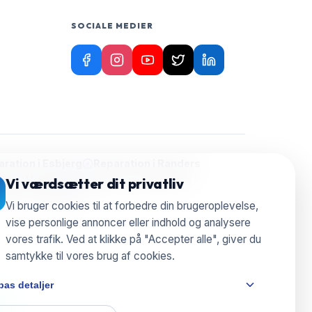
SOCIALE MEDIER
ration i
Esbjerg
Reparation i
Randers
ion i
Herning
Reparation i
Silkeborg
Vi værdsætter dit privatliv
aration i
Nyborg
Vi bruger cookies til at forbedre din brugeroplevelse,
vise personlige annoncer eller indhold og analysere
vores trafik. Ved at klikke på "Accepter alle", giver du
samtykke til vores brug af cookies.
pas detaljer
e