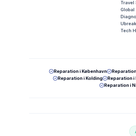
Travel
Global
Diagno
Ubrea
Tech 
Reparation i
København
Reparation
Reparation i
Kolding
Reparation i
Reparation i
N