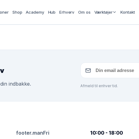
ioner
Shop
Academy
Hub
Erhverv
Om os
Værktøjer
Kontakt
ev
 din indbakke.
Afmeld til enhver tid.
footer.manFri
10:00 - 18:00