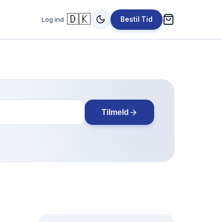
🇩🇰
Log ind
Bestil Tid
Tilmeld