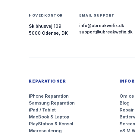
HOVEDKONTOR
EMAIL SUPPORT
info@ubreakwefix.dk
Skibhusvej 109
support@ubreakwefix.dk
5000 Odense, DK
REPARATIONER
INFO
iPhone Reparation
Om os
Samsung Reparation
Blog
iPad / Tablet
Repair
MacBook & Laptop
Battery
PlayStation & Konsol
Scree
Microsoldering
eSIM W