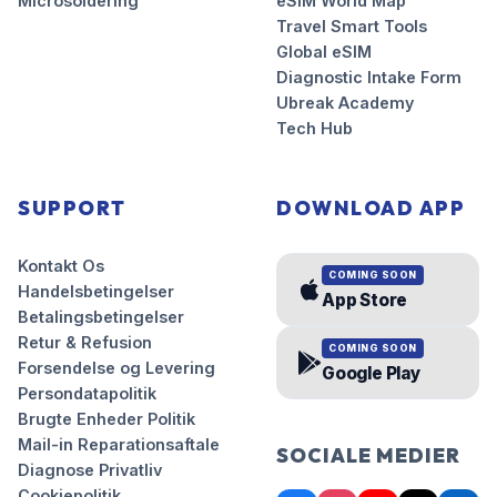
Microsoldering
eSIM World Map
Travel Smart Tools
Global eSIM
Diagnostic Intake Form
Ubreak Academy
Tech Hub
SUPPORT
DOWNLOAD APP
Kontakt Os
COMING SOON
Handelsbetingelser
App Store
Betalingsbetingelser
Retur & Refusion
COMING SOON
Forsendelse og Levering
Google Play
Persondatapolitik
Brugte Enheder Politik
Mail-in Reparationsaftale
SOCIALE MEDIER
Diagnose Privatliv
Cookiepolitik