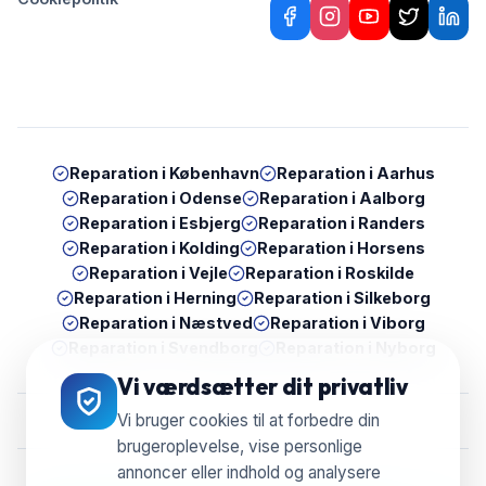
Reparation i
København
Reparation i
Aarhus
Reparation i
Odense
Reparation i
Aalborg
Reparation i
Esbjerg
Reparation i
Randers
Reparation i
Kolding
Reparation i
Horsens
Reparation i
Vejle
Reparation i
Roskilde
Reparation i
Herning
Reparation i
Silkeborg
Reparation i
Næstved
Reparation i
Viborg
Reparation i
Svendborg
Reparation i
Nyborg
Vi værdsætter dit privatliv
Vi bruger cookies til at forbedre din
brugeroplevelse, vise personlige
annoncer eller indhold og analysere