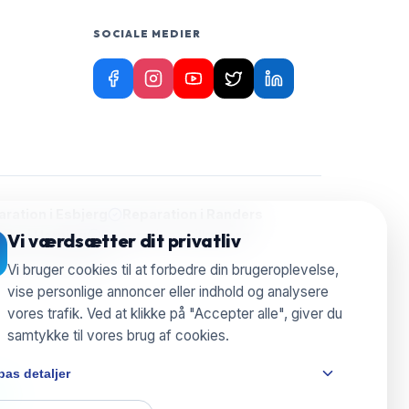
SOCIALE MEDIER
ration i
Esbjerg
Reparation i
Randers
ion i
Herning
Reparation i
Silkeborg
Vi værdsætter dit privatliv
aration i
Nyborg
Vi bruger cookies til at forbedre din brugeroplevelse,
vise personlige annoncer eller indhold og analysere
vores trafik. Ved at klikke på "Accepter alle", giver du
samtykke til vores brug af cookies.
pas detaljer
e