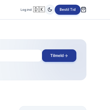
🇩🇰
Log ind
Bestil Tid
Tilmeld