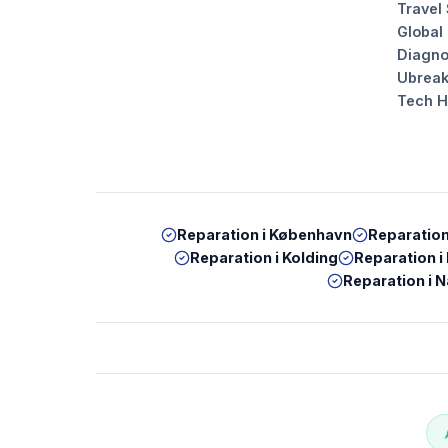
Travel
Global
Diagno
Ubrea
Tech 
Reparation i
København
Reparation
Reparation i
Kolding
Reparation i
Reparation i
N