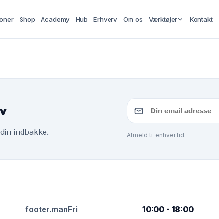
ioner
Shop
Academy
Hub
Erhverv
Om os
Værktøjer
Kontakt
ev
 din indbakke.
Afmeld til enhver tid.
footer.manFri
10:00 - 18:00