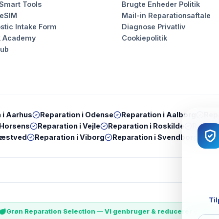
 Smart Tools
Brugte Enheder Politik
 eSIM
Mail-in Reparationsaftale
stic Intake Form
Diagnose Privatliv
k Academy
Cookiepolitik
Hub
 i
Aarhus
Reparation i
Odense
Reparation i
Aalborg
Repa
Horsens
Reparation i
Vejle
Reparation i
Roskilde
Reparat
æstved
Reparation i
Viborg
Reparation i
Svendborg
Rep
Til
Grøn Reparation Selection — Vi genbruger & reducerer e-wast