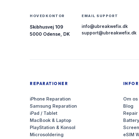
HOVEDKONTOR
EMAIL SUPPORT
info@ubreakwefix.dk
Skibhusvej 109
support@ubreakwefix.dk
5000 Odense, DK
REPARATIONER
INFO
iPhone Reparation
Om os
Samsung Reparation
Blog
iPad / Tablet
Repair
MacBook & Laptop
Battery
PlayStation & Konsol
Scree
Microsoldering
eSIM W