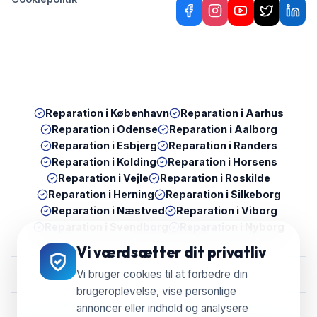
Reparation i
København
Reparation i
Aarhus
Reparation i
Odense
Reparation i
Aalborg
Reparation i
Esbjerg
Reparation i
Randers
Reparation i
Kolding
Reparation i
Horsens
Reparation i
Vejle
Reparation i
Roskilde
Reparation i
Herning
Reparation i
Silkeborg
Reparation i
Næstved
Reparation i
Viborg
Reparation i
Svendborg
Reparation i
Nyborg
Vi værdsætter dit privatliv
Vi bruger cookies til at forbedre din
brugeroplevelse, vise personlige
annoncer eller indhold og analysere