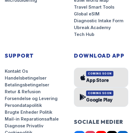
Microsoldering
eSIM World Map
Travel Smart Tools
Global eSIM
Diagnostic Intake Form
Ubreak Academy
Tech Hub
SUPPORT
DOWNLOAD APP
Kontakt Os
COMING SOON
Handelsbetingelser
App Store
Betalingsbetingelser
Retur & Refusion
COMING SOON
Forsendelse og Levering
Google Play
Persondatapolitik
Brugte Enheder Politik
Mail-in Reparationsaftale
SOCIALE MEDIER
Diagnose Privatliv
Cookiepolitik