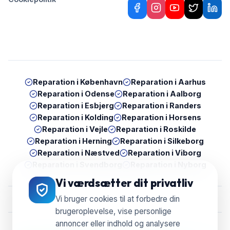
Reparation i
København
Reparation i
Aarhus
Reparation i
Odense
Reparation i
Aalborg
Reparation i
Esbjerg
Reparation i
Randers
Reparation i
Kolding
Reparation i
Horsens
Reparation i
Vejle
Reparation i
Roskilde
Reparation i
Herning
Reparation i
Silkeborg
Reparation i
Næstved
Reparation i
Viborg
Reparation i
Svendborg
Reparation i
Nyborg
Vi værdsætter dit privatliv
Vi bruger cookies til at forbedre din
brugeroplevelse, vise personlige
annoncer eller indhold og analysere