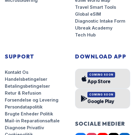
Microsoldering
eSIM World Map
Travel Smart Tools
Global eSIM
Diagnostic Intake Form
Ubreak Academy
Tech Hub
SUPPORT
DOWNLOAD APP
Kontakt Os
COMING SOON
Handelsbetingelser
App Store
Betalingsbetingelser
Retur & Refusion
COMING SOON
Forsendelse og Levering
Google Play
Persondatapolitik
Brugte Enheder Politik
Mail-in Reparationsaftale
SOCIALE MEDIER
Diagnose Privatliv
Cookiepolitik