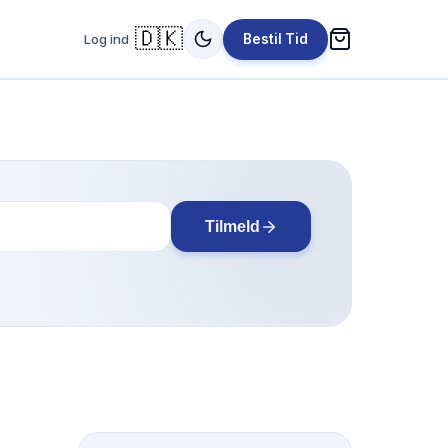
🇩🇰
Log ind
Bestil Tid
Tilmeld