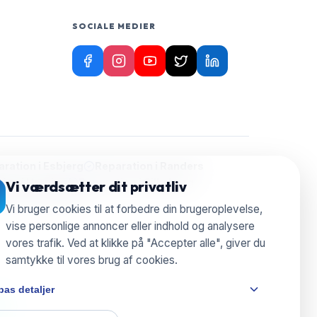
SOCIALE MEDIER
ration i
Esbjerg
Reparation i
Randers
ion i
Herning
Reparation i
Silkeborg
Vi værdsætter dit privatliv
aration i
Nyborg
Vi bruger cookies til at forbedre din brugeroplevelse,
vise personlige annoncer eller indhold og analysere
vores trafik. Ved at klikke på "Accepter alle", giver du
samtykke til vores brug af cookies.
pas detaljer
e