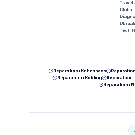
Travel
Global
Diagno
Ubrea
Tech 
Reparation i
København
Reparation
Reparation i
Kolding
Reparation i
Reparation i
N