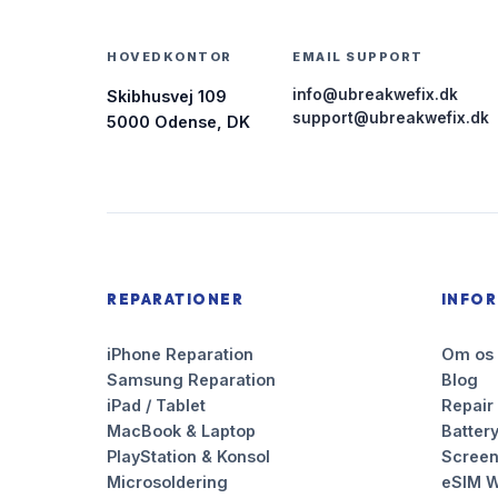
HOVEDKONTOR
EMAIL SUPPORT
info@ubreakwefix.dk
Skibhusvej 109
support@ubreakwefix.dk
5000 Odense, DK
REPARATIONER
INFO
iPhone Reparation
Om os
Samsung Reparation
Blog
iPad / Tablet
Repair
MacBook & Laptop
Battery
PlayStation & Konsol
Scree
Microsoldering
eSIM W