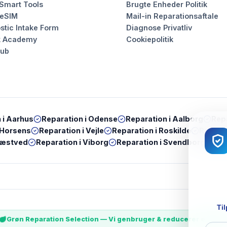
 Smart Tools
Brugte Enheder Politik
 eSIM
Mail-in Reparationsaftale
stic Intake Form
Diagnose Privatliv
k Academy
Cookiepolitik
Hub
 i
Aarhus
Reparation i
Odense
Reparation i
Aalborg
Repa
Horsens
Reparation i
Vejle
Reparation i
Roskilde
Reparat
æstved
Reparation i
Viborg
Reparation i
Svendborg
Rep
Til
Grøn Reparation Selection — Vi genbruger & reducerer e-wast