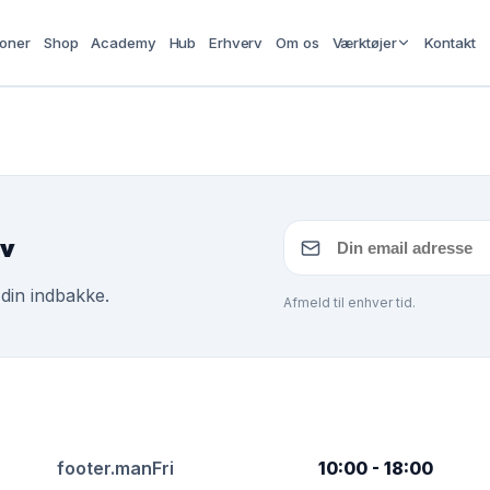
ioner
Shop
Academy
Hub
Erhverv
Om os
Værktøjer
Kontakt
ev
 din indbakke.
Afmeld til enhver tid.
footer.manFri
10:00 - 18:00