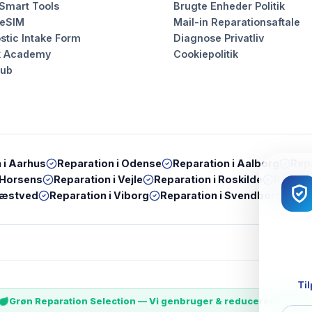
 Smart Tools
Brugte Enheder Politik
 eSIM
Mail-in Reparationsaftale
stic Intake Form
Diagnose Privatliv
k Academy
Cookiepolitik
Hub
 i
Aarhus
Reparation i
Odense
Reparation i
Aalborg
Repa
Horsens
Reparation i
Vejle
Reparation i
Roskilde
Reparat
æstved
Reparation i
Viborg
Reparation i
Svendborg
Rep
Til
Grøn Reparation Selection — Vi genbruger & reducerer e-wast