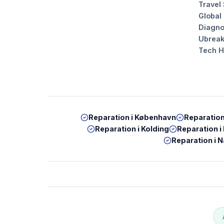
Travel
Global
Diagno
Ubrea
Tech 
Reparation i
København
Reparation
Reparation i
Kolding
Reparation i
Reparation i
N