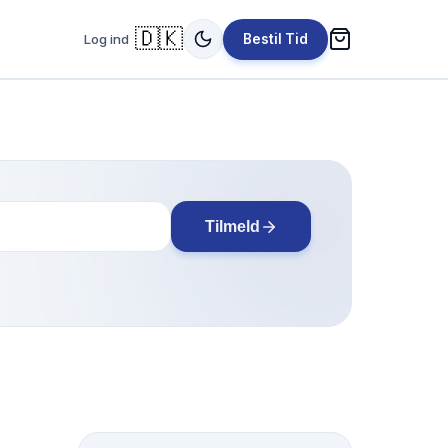
🇩🇰
Log ind
Bestil Tid
Tilmeld