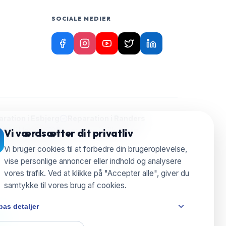
SOCIALE MEDIER
ration i
Esbjerg
Reparation i
Randers
ion i
Herning
Reparation i
Silkeborg
Vi værdsætter dit privatliv
aration i
Nyborg
Vi bruger cookies til at forbedre din brugeroplevelse,
vise personlige annoncer eller indhold og analysere
vores trafik. Ved at klikke på "Accepter alle", giver du
samtykke til vores brug af cookies.
pas detaljer
e