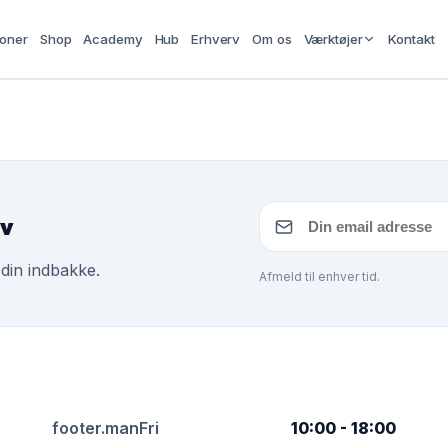
ioner
Shop
Academy
Hub
Erhverv
Om os
Værktøjer
Kontakt
ev
 din indbakke.
Afmeld til enhver tid.
footer.manFri
10:00 - 18:00