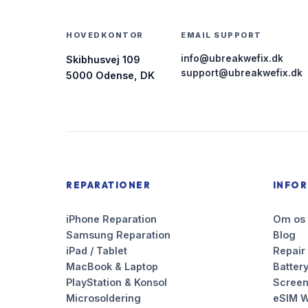
HOVEDKONTOR
EMAIL SUPPORT
info@ubreakwefix.dk
Skibhusvej 109
support@ubreakwefix.dk
5000 Odense, DK
REPARATIONER
INFO
iPhone Reparation
Om os
Samsung Reparation
Blog
iPad / Tablet
Repair
MacBook & Laptop
Battery
PlayStation & Konsol
Scree
Microsoldering
eSIM W