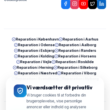
Reparation i
København
Reparation i
Aarhus
Reparation i
Odense
Reparation i
Aalborg
Reparation i
Esbjerg
Reparation i
Randers
Reparation i
Kolding
Reparation i
Horsens
Reparation i
Vejle
Reparation i
Roskilde
Reparation i
Herning
Reparation i
Silkeborg
Reparation i
Næstved
Reparation i
Viborg
Reparation i
Svendborg
Reparation i
Nyborg
Vi værdsætter dit privatliv
Vi bruger cookies til at forbedre din
brugeroplevelse, vise personlige
annoncer eller indhold og analysere