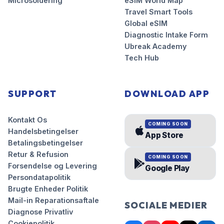
Microsoldering
eSIM World Map
Travel Smart Tools
Global eSIM
Diagnostic Intake Form
Ubreak Academy
Tech Hub
SUPPORT
DOWNLOAD APP
Kontakt Os
COMING SOON
Handelsbetingelser
App Store
Betalingsbetingelser
Retur & Refusion
COMING SOON
Forsendelse og Levering
Google Play
Persondatapolitik
Brugte Enheder Politik
Mail-in Reparationsaftale
SOCIALE MEDIER
Diagnose Privatliv
Cookiepolitik