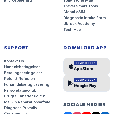
Microsoldering
eSIM World Map
Travel Smart Tools
Global eSIM
Diagnostic Intake Form
Ubreak Academy
Tech Hub
SUPPORT
DOWNLOAD APP
Kontakt Os
COMING SOON
Handelsbetingelser
App Store
Betalingsbetingelser
Retur & Refusion
COMING SOON
Forsendelse og Levering
Google Play
Persondatapolitik
Brugte Enheder Politik
Mail-in Reparationsaftale
SOCIALE MEDIER
Diagnose Privatliv
Cookiepolitik