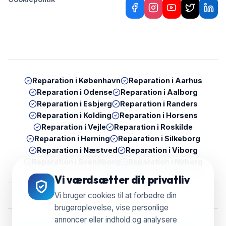
Reparation i
København
Reparation i
Aarhus
Reparation i
Odense
Reparation i
Aalborg
Reparation i
Esbjerg
Reparation i
Randers
Reparation i
Kolding
Reparation i
Horsens
Reparation i
Vejle
Reparation i
Roskilde
Reparation i
Herning
Reparation i
Silkeborg
Reparation i
Næstved
Reparation i
Viborg
Reparation i
Svendborg
Reparation i
Nyborg
Vi værdsætter dit privatliv
Vi bruger cookies til at forbedre din
brugeroplevelse, vise personlige
annoncer eller indhold og analysere