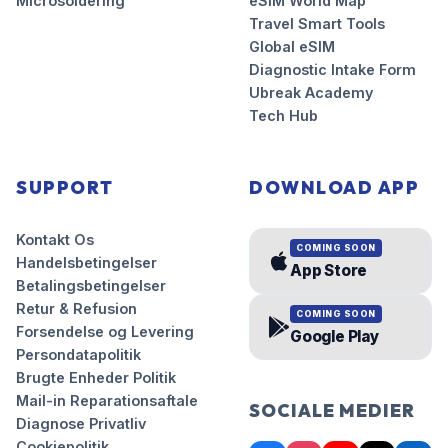
Microsoldering
eSIM World Map
Travel Smart Tools
Global eSIM
Diagnostic Intake Form
Ubreak Academy
Tech Hub
SUPPORT
DOWNLOAD APP
Kontakt Os
COMING SOON
Handelsbetingelser
App Store
Betalingsbetingelser
Retur & Refusion
COMING SOON
Forsendelse og Levering
Google Play
Persondatapolitik
Brugte Enheder Politik
Mail-in Reparationsaftale
SOCIALE MEDIER
Diagnose Privatliv
Cookiepolitik