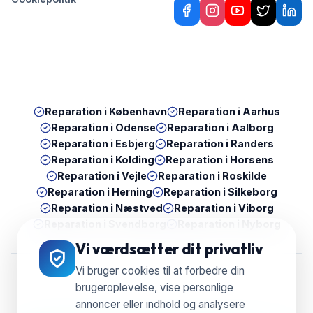
Reparation i
København
Reparation i
Aarhus
Reparation i
Odense
Reparation i
Aalborg
Reparation i
Esbjerg
Reparation i
Randers
Reparation i
Kolding
Reparation i
Horsens
Reparation i
Vejle
Reparation i
Roskilde
Reparation i
Herning
Reparation i
Silkeborg
Reparation i
Næstved
Reparation i
Viborg
Reparation i
Svendborg
Reparation i
Nyborg
Vi værdsætter dit privatliv
Vi bruger cookies til at forbedre din
brugeroplevelse, vise personlige
annoncer eller indhold og analysere