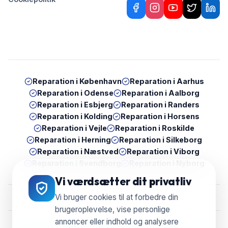
Reparation i
København
Reparation i
Aarhus
Reparation i
Odense
Reparation i
Aalborg
Reparation i
Esbjerg
Reparation i
Randers
Reparation i
Kolding
Reparation i
Horsens
Reparation i
Vejle
Reparation i
Roskilde
Reparation i
Herning
Reparation i
Silkeborg
Reparation i
Næstved
Reparation i
Viborg
Reparation i
Svendborg
Reparation i
Nyborg
Vi værdsætter dit privatliv
Vi bruger cookies til at forbedre din
brugeroplevelse, vise personlige
annoncer eller indhold og analysere