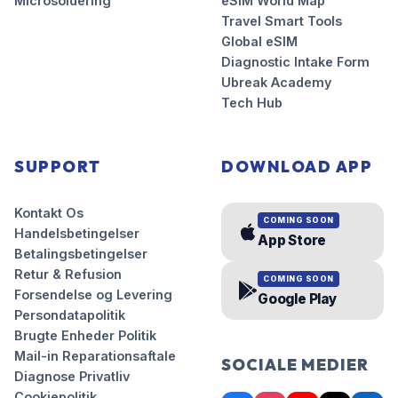
Microsoldering
eSIM World Map
Travel Smart Tools
Global eSIM
Diagnostic Intake Form
Ubreak Academy
Tech Hub
SUPPORT
DOWNLOAD APP
Kontakt Os
COMING SOON
Handelsbetingelser
App Store
Betalingsbetingelser
Retur & Refusion
COMING SOON
Forsendelse og Levering
Google Play
Persondatapolitik
Brugte Enheder Politik
Mail-in Reparationsaftale
SOCIALE MEDIER
Diagnose Privatliv
Cookiepolitik