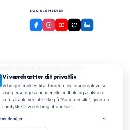
SOCIALE MEDIER
ration i
Esbjerg
Reparation i
Randers
ion i
Herning
Reparation i
Silkeborg
Vi værdsætter dit privatliv
aration i
Nyborg
Vi bruger cookies til at forbedre din brugeroplevelse,
vise personlige annoncer eller indhold og analysere
vores trafik. Ved at klikke på "Accepter alle", giver du
samtykke til vores brug af cookies.
pas detaljer
e