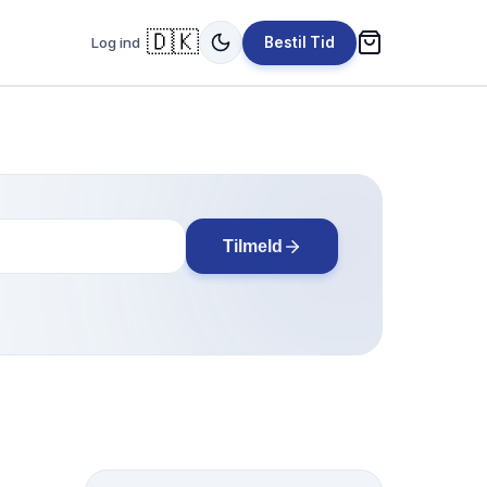
🇩🇰
Log ind
Bestil Tid
Tilmeld