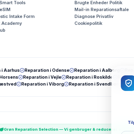
 Smart Tools
Brugte Enheder Politik
 eSIM
Mail-in Reparationsaftale
stic Intake Form
Diagnose Privatliv
k Academy
Cookiepolitik
Hub
 i
Aarhus
Reparation i
Odense
Reparation i
Aalborg
Repa
Horsens
Reparation i
Vejle
Reparation i
Roskilde
Reparat
æstved
Reparation i
Viborg
Reparation i
Svendborg
Rep
Til
Grøn Reparation Selection — Vi genbruger & reducerer e-wast