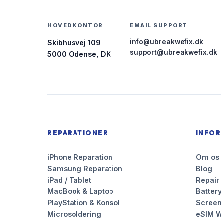
HOVEDKONTOR
EMAIL SUPPORT
info@ubreakwefix.dk
Skibhusvej 109
support@ubreakwefix.dk
5000 Odense, DK
REPARATIONER
INFO
iPhone Reparation
Om os
Samsung Reparation
Blog
iPad / Tablet
Repair
MacBook & Laptop
Battery
PlayStation & Konsol
Scree
Microsoldering
eSIM W