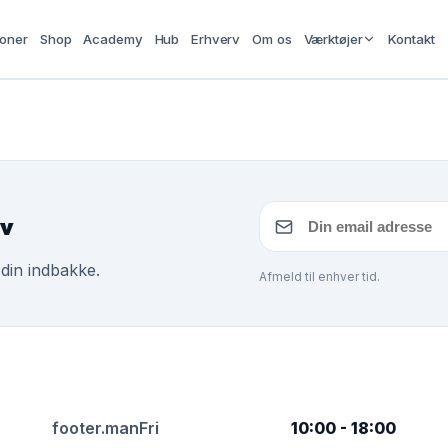
ioner
Shop
Academy
Hub
Erhverv
Om os
Værktøjer
Kontakt
ev
 din indbakke.
Afmeld til enhver tid.
footer.manFri
10:00 - 18:00