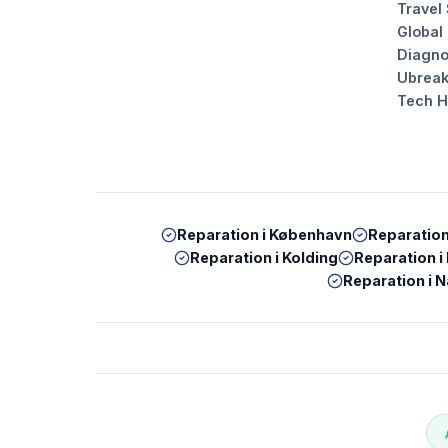
Travel
Global
Diagno
Ubrea
Tech 
Reparation i
København
Reparation
Reparation i
Kolding
Reparation i
Reparation i
N