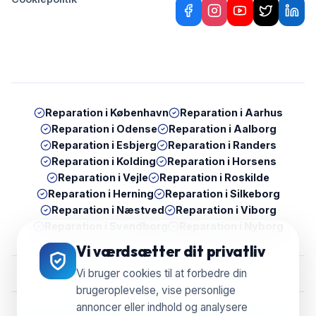
Reparation i
København
Reparation i
Aarhus
Reparation i
Odense
Reparation i
Aalborg
Reparation i
Esbjerg
Reparation i
Randers
Reparation i
Kolding
Reparation i
Horsens
Reparation i
Vejle
Reparation i
Roskilde
Reparation i
Herning
Reparation i
Silkeborg
Reparation i
Næstved
Reparation i
Viborg
Reparation i
Svendborg
Reparation i
Nyborg
Vi værdsætter dit privatliv
Vi bruger cookies til at forbedre din
brugeroplevelse, vise personlige
annoncer eller indhold og analysere