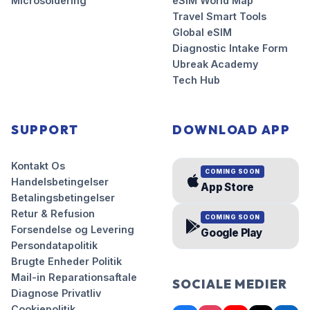
Microsoldering
eSIM World Map
Travel Smart Tools
Global eSIM
Diagnostic Intake Form
Ubreak Academy
Tech Hub
SUPPORT
DOWNLOAD APP
Kontakt Os
COMING SOON
Handelsbetingelser
App Store
Betalingsbetingelser
Retur & Refusion
COMING SOON
Forsendelse og Levering
Google Play
Persondatapolitik
Brugte Enheder Politik
Mail-in Reparationsaftale
SOCIALE MEDIER
Diagnose Privatliv
Cookiepolitik