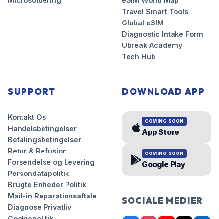
Microsoldering
eSIM World Map
Travel Smart Tools
Global eSIM
Diagnostic Intake Form
Ubreak Academy
Tech Hub
SUPPORT
DOWNLOAD APP
Kontakt Os
COMING SOON
Handelsbetingelser
App Store
Betalingsbetingelser
Retur & Refusion
COMING SOON
Forsendelse og Levering
Google Play
Persondatapolitik
Brugte Enheder Politik
Mail-in Reparationsaftale
SOCIALE MEDIER
Diagnose Privatliv
Cookiepolitik