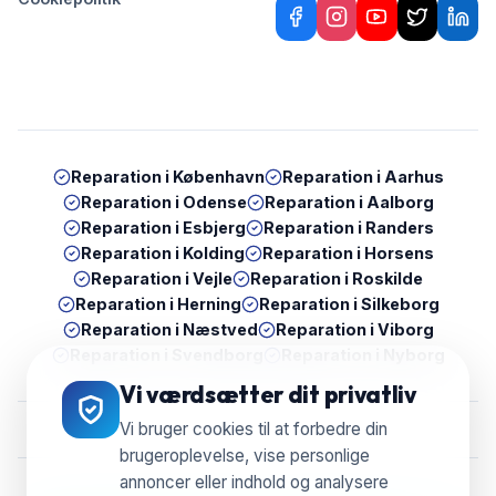
Reparation i
København
Reparation i
Aarhus
Reparation i
Odense
Reparation i
Aalborg
Reparation i
Esbjerg
Reparation i
Randers
Reparation i
Kolding
Reparation i
Horsens
Reparation i
Vejle
Reparation i
Roskilde
Reparation i
Herning
Reparation i
Silkeborg
Reparation i
Næstved
Reparation i
Viborg
Reparation i
Svendborg
Reparation i
Nyborg
Vi værdsætter dit privatliv
Vi bruger cookies til at forbedre din
brugeroplevelse, vise personlige
annoncer eller indhold og analysere