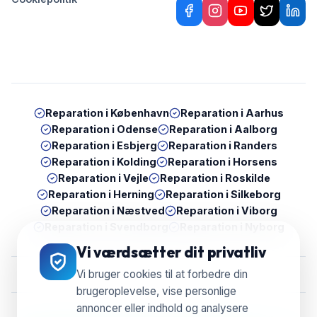
Reparation i
København
Reparation i
Aarhus
Reparation i
Odense
Reparation i
Aalborg
Reparation i
Esbjerg
Reparation i
Randers
Reparation i
Kolding
Reparation i
Horsens
Reparation i
Vejle
Reparation i
Roskilde
Reparation i
Herning
Reparation i
Silkeborg
Reparation i
Næstved
Reparation i
Viborg
Reparation i
Svendborg
Reparation i
Nyborg
Vi værdsætter dit privatliv
Vi bruger cookies til at forbedre din
brugeroplevelse, vise personlige
annoncer eller indhold og analysere