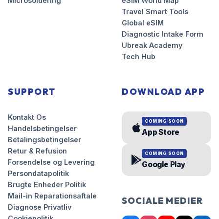
Microsoldering
eSIM World Map
Travel Smart Tools
Global eSIM
Diagnostic Intake Form
Ubreak Academy
Tech Hub
SUPPORT
DOWNLOAD APP
Kontakt Os
COMING SOON
Handelsbetingelser
App Store
Betalingsbetingelser
Retur & Refusion
COMING SOON
Forsendelse og Levering
Google Play
Persondatapolitik
Brugte Enheder Politik
Mail-in Reparationsaftale
SOCIALE MEDIER
Diagnose Privatliv
Cookiepolitik