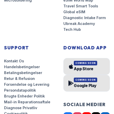
Microsoldering
eSIM World Map
Travel Smart Tools
Global eSIM
Diagnostic Intake Form
Ubreak Academy
Tech Hub
SUPPORT
DOWNLOAD APP
Kontakt Os
COMING SOON
Handelsbetingelser
App Store
Betalingsbetingelser
Retur & Refusion
COMING SOON
Forsendelse og Levering
Google Play
Persondatapolitik
Brugte Enheder Politik
Mail-in Reparationsaftale
SOCIALE MEDIER
Diagnose Privatliv
Cookiepolitik