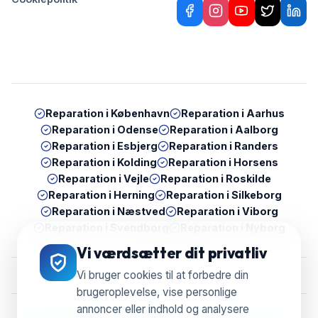
Reparation i
København
Reparation i
Aarhus
Reparation i
Odense
Reparation i
Aalborg
Reparation i
Esbjerg
Reparation i
Randers
Reparation i
Kolding
Reparation i
Horsens
Reparation i
Vejle
Reparation i
Roskilde
Reparation i
Herning
Reparation i
Silkeborg
Reparation i
Næstved
Reparation i
Viborg
Reparation i
Svendborg
Reparation i
Nyborg
Vi værdsætter dit privatliv
Vi bruger cookies til at forbedre din
brugeroplevelse, vise personlige
annoncer eller indhold og analysere