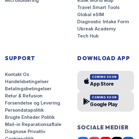
Microsoldering
eSIM World Map
Travel Smart Tools
Global eSIM
Diagnostic Intake Form
Ubreak Academy
Tech Hub
SUPPORT
DOWNLOAD APP
Kontakt Os
COMING SOON
Handelsbetingelser
App Store
Betalingsbetingelser
Retur & Refusion
COMING SOON
Forsendelse og Levering
Google Play
Persondatapolitik
Brugte Enheder Politik
Mail-in Reparationsaftale
SOCIALE MEDIER
Diagnose Privatliv
Cookiepolitik