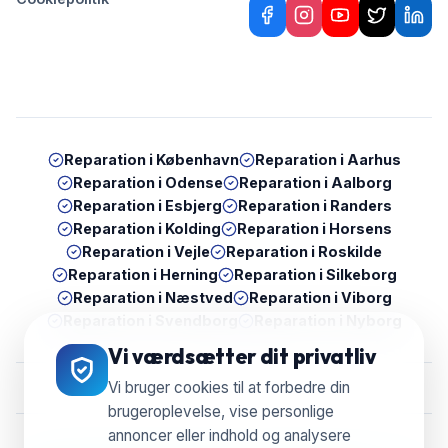
Reparation i
København
Reparation i
Aarhus
Reparation i
Odense
Reparation i
Aalborg
Reparation i
Esbjerg
Reparation i
Randers
Reparation i
Kolding
Reparation i
Horsens
Reparation i
Vejle
Reparation i
Roskilde
Reparation i
Herning
Reparation i
Silkeborg
Reparation i
Næstved
Reparation i
Viborg
Reparation i
Svendborg
Reparation i
Nyborg
Vi værdsætter dit privatliv
Vi bruger cookies til at forbedre din
brugeroplevelse, vise personlige
annoncer eller indhold og analysere