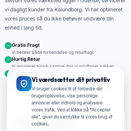
Selvom vores værksted ligger i Odense, servicerer
vi dagligt kunder fra Kalundborg. Vi har optimeret
vores proces så du ikke behøver undvære din
enhed i lang tid.
Gratis Fragt
✓
Vi betaler både forsendelse og returfragt.
Hurtig Retur
✓
Vi reparerer typisk samme dag vi modtager pakken.
Forsikret Forsendelse
✓
Vi værdsætter dit privatliv
Din enhed er fuldt forsikret under hele transporten.
Vi bruger cookies til at forbedre din
brugeroplevelse, vise personlige
annoncer eller indhold og analysere
vores trafik. Ved at klikke på "Accepter
alle", giver du samtykke til vores brug af
Sådan fungerer det
cookies.