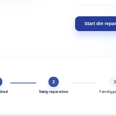
Start din repa
2
3
nhed
Vælg reparation
Færdiggø