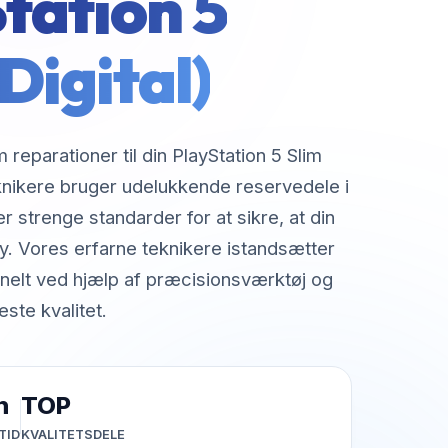
tation 5
Digital)
 reparationer til din PlayStation 5 Slim
eknikere bruger udelukkende reservedele i
er strenge standarder for at sikre, at din
. Vores erfarne teknikere istandsætter
nelt ved hjælp af præcisionsværktøj og
ste kvalitet.
h
TOP
TID
KVALITETSDELE