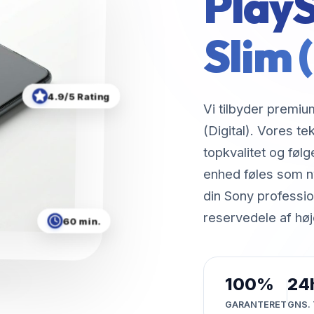
PlayS
Slim (
4.9/5 Rating
Vi tilbyder premium
(Digital). Vores t
topkvalitet og følg
enhed føles som ny
din Sony professio
reservedele af høje
60 min.
100%
24
GARANTERET
GNS. 