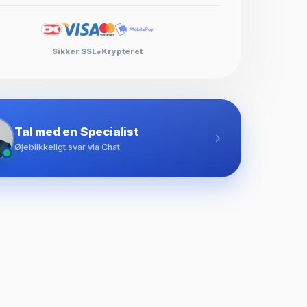
Sikker SSL
●
Krypteret
Tal med en Specialist
Øjeblikkeligt svar via Chat