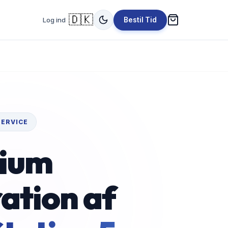
🇩🇰
Log ind
Bestil Tid
SERVICE
ium
ation af