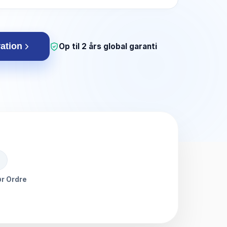
ration
Op til 2 års global garanti
r Ordre