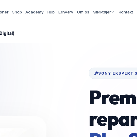
ioner
Shop
Academy
Hub
Erhverv
Om os
Værktøjer
Kontakt
Digital)
SONY
EKSPERT 
Prem
repar