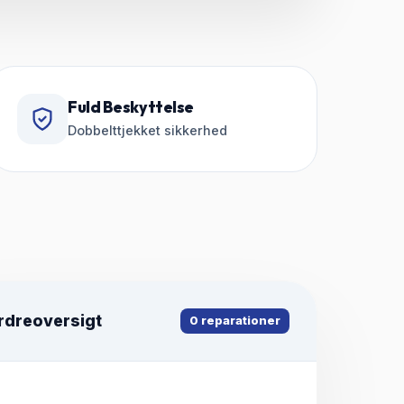
Fuld Beskyttelse
Dobbelttjekket sikkerhed
rdreoversigt
0
reparationer