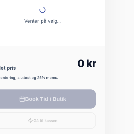
Venter på valg...
0
kr
et pris
montering, sluttest og 25% moms.
Book Tid i Butik
Gå til kassen