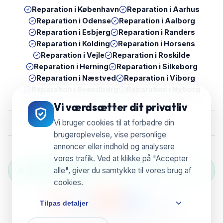
Reparation i
København
Reparation i
Aarhus
Reparation i
Odense
Reparation i
Aalborg
Reparation i
Esbjerg
Reparation i
Randers
Reparation i
Kolding
Reparation i
Horsens
Reparation i
Vejle
Reparation i
Roskilde
Reparation i
Herning
Reparation i
Silkeborg
Reparation i
Næstved
Reparation i
Viborg
Reparation i
Svendborg
Reparation i
Nyborg
Vi værdsætter dit privatliv
Vi bruger cookies til at forbedre din
brugeroplevelse, vise personlige
annoncer eller indhold og analysere
vores trafik. Ved at klikke på "Accepter
Grøn Reparation Selection — Vi genbruger &
alle", giver du samtykke til vores brug af
reducerer e-waste
cookies.
Tilpas detaljer
© 2026 UBreak WeFix • CVR 38804596