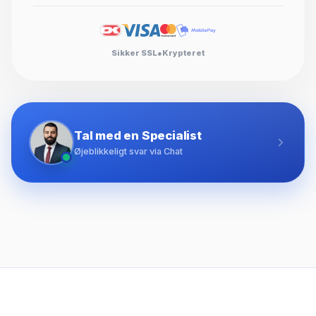
Sikker SSL
●
Krypteret
Tal med en Specialist
Øjeblikkeligt svar via Chat