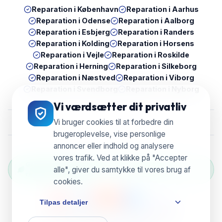
Reparation i
København
Reparation i
Aarhus
Reparation i
Odense
Reparation i
Aalborg
Reparation i
Esbjerg
Reparation i
Randers
Reparation i
Kolding
Reparation i
Horsens
Reparation i
Vejle
Reparation i
Roskilde
Reparation i
Herning
Reparation i
Silkeborg
Reparation i
Næstved
Reparation i
Viborg
Reparation i
Svendborg
Reparation i
Nyborg
Vi værdsætter dit privatliv
Vi bruger cookies til at forbedre din
brugeroplevelse, vise personlige
annoncer eller indhold og analysere
vores trafik. Ved at klikke på "Accepter
Grøn Reparation Selection — Vi genbruger &
alle", giver du samtykke til vores brug af
reducerer e-waste
cookies.
Tilpas detaljer
© 2026 UBreak WeFix • CVR 38804596