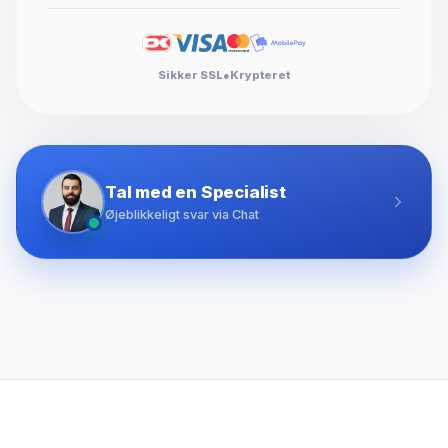
Sikker SSL
●
Krypteret
Tal med en Specialist
Øjeblikkeligt svar via Chat