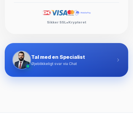
Sikker SSL
●
Krypteret
Tal med en Specialist
Øjeblikkeligt svar via Chat