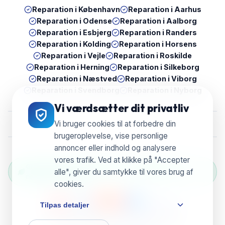
Reparation i
København
Reparation i
Aarhus
Reparation i
Odense
Reparation i
Aalborg
Reparation i
Esbjerg
Reparation i
Randers
Reparation i
Kolding
Reparation i
Horsens
Reparation i
Vejle
Reparation i
Roskilde
Reparation i
Herning
Reparation i
Silkeborg
Reparation i
Næstved
Reparation i
Viborg
Reparation i
Svendborg
Reparation i
Nyborg
Vi værdsætter dit privatliv
Vi bruger cookies til at forbedre din
brugeroplevelse, vise personlige
annoncer eller indhold og analysere
vores trafik. Ved at klikke på "Accepter
Grøn Reparation Selection — Vi genbruger &
alle", giver du samtykke til vores brug af
reducerer e-waste
cookies.
Tilpas detaljer
© 2026 UBreak WeFix • CVR 38804596