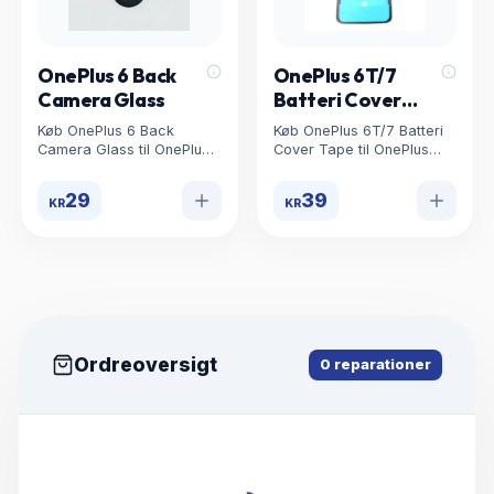
OnePlus 6 Back
OnePlus 6T/7
Camera Glass
Batteri Cover
Tape
Køb OnePlus 6 Back
Køb OnePlus 6T/7 Batteri
Camera Glass til OnePlus
Cover Tape til OnePlus
Reservedele. Høj kvalitet,
Reservedele. Høj kvalitet,
lav pris og hurtig levering
lav pris og hurtig levering
29
39
KR
KR
hos uBreakWeFix.
hos uBreakWeFix.
Ordreoversigt
0
reparationer