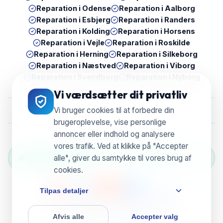
Reparation i
Odense
Reparation i
Aalborg
Reparation i
Esbjerg
Reparation i
Randers
Reparation i
Kolding
Reparation i
Horsens
Reparation i
Vejle
Reparation i
Roskilde
Reparation i
Herning
Reparation i
Silkeborg
Reparation i
Næstved
Reparation i
Viborg
Reparation i
Svendborg
Reparation i
Nyborg
Vi værdsætter dit privatliv
Vi bruger cookies til at forbedre din
brugeroplevelse, vise personlige
annoncer eller indhold og analysere
vores trafik. Ved at klikke på "Accepter
Grøn Reparation Selection — Vi genbruger &
alle", giver du samtykke til vores brug af
reducerer e-waste
cookies.
Tilpas detaljer
© 2026 UBreak WeFix • CVR 38804596
Afvis alle
Accepter valg
Powered by
ServixerSpace