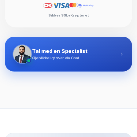
Sikker SSL
●
Krypteret
Tal med en Specialist
Øjeblikkeligt svar via Chat