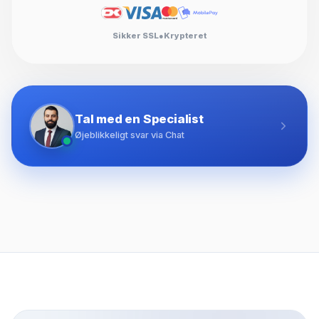
Sikker SSL
●
Krypteret
Tal med en Specialist
Øjeblikkeligt svar via Chat