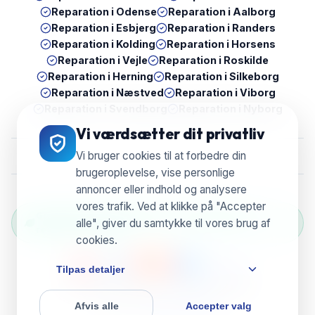
Reparation i
Odense
Reparation i
Aalborg
Reparation i
Esbjerg
Reparation i
Randers
Reparation i
Kolding
Reparation i
Horsens
Reparation i
Vejle
Reparation i
Roskilde
Reparation i
Herning
Reparation i
Silkeborg
Reparation i
Næstved
Reparation i
Viborg
Reparation i
Svendborg
Reparation i
Nyborg
Vi værdsætter dit privatliv
Vi bruger cookies til at forbedre din
brugeroplevelse, vise personlige
annoncer eller indhold og analysere
vores trafik. Ved at klikke på "Accepter
Grøn Reparation Selection — Vi genbruger &
alle", giver du samtykke til vores brug af
reducerer e-waste
cookies.
Tilpas detaljer
© 2026 UBreak WeFix • CVR 38804596
Afvis alle
Accepter valg
Powered by
ServixerSpace