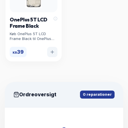
OnePlus 5T LCD
Frame Black
Køb OnePlus 5T LCD
Frame Black til OnePlus
Reservedele. Høj kvalitet,
lav pris og hurtig levering
39
KR
hos uBreakWeFix.
Ordreoversigt
0
reparationer