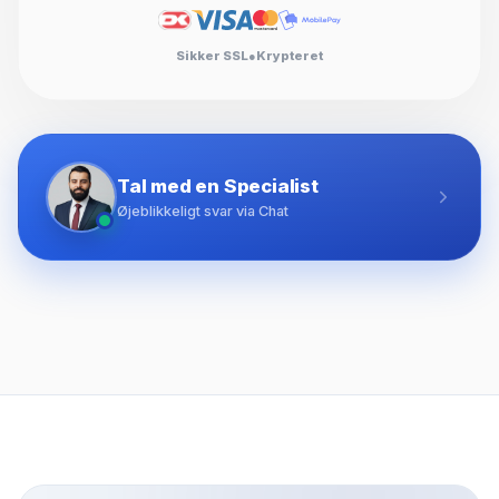
Sikker SSL
●
Krypteret
Tal med en Specialist
Øjeblikkeligt svar via Chat