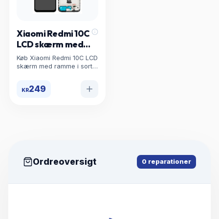
Xiaomi Redmi 10C
LCD skærm med
ramme i sort -
Køb Xiaomi Redmi 10C LCD
560001C3QA00
skærm med ramme i sort -
560001C3QA00 til Xiaomi
Reservedele. Høj kvalitet,
249
KR
lav pris og hurtig levering
hos uBreakWeFix.
Ordreoversigt
0
reparationer