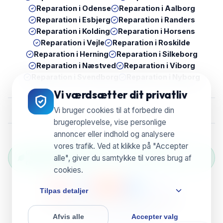
Reparation i
Odense
Reparation i
Aalborg
Reparation i
Esbjerg
Reparation i
Randers
Reparation i
Kolding
Reparation i
Horsens
Reparation i
Vejle
Reparation i
Roskilde
Reparation i
Herning
Reparation i
Silkeborg
Reparation i
Næstved
Reparation i
Viborg
Reparation i
Svendborg
Reparation i
Nyborg
Vi værdsætter dit privatliv
Vi bruger cookies til at forbedre din
brugeroplevelse, vise personlige
annoncer eller indhold og analysere
vores trafik. Ved at klikke på "Accepter
Grøn Reparation Selection — Vi genbruger &
alle", giver du samtykke til vores brug af
reducerer e-waste
cookies.
Tilpas detaljer
© 2026 UBreak WeFix • CVR 38804596
Afvis alle
Accepter valg
Powered by
ServixerSpace