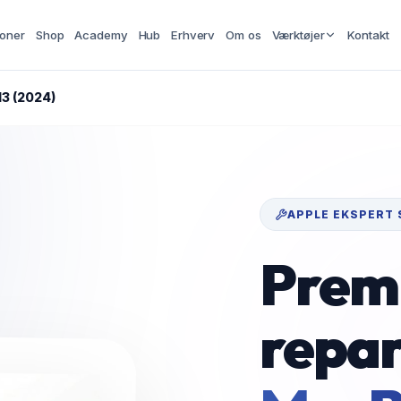
ioner
Shop
Academy
Hub
Erhverv
Om os
Værktøjer
Kontakt
M3 (2024)
APPLE
EKSPERT 
Prem
repar