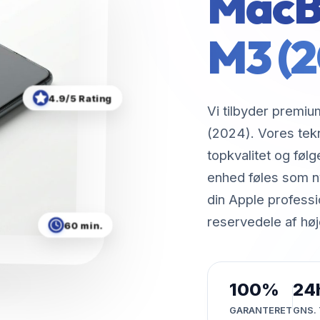
MacBo
M3 (
4.9/5 Rating
Vi tilbyder premiu
(2024). Vores tek
topkvalitet og følg
enhed føles som ny
din Apple professi
reservedele af høje
60 min.
100%
24
GARANTERET
GNS. 