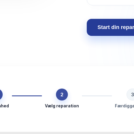
Start din repa
2
3
nhed
Vælg reparation
Færdiggø