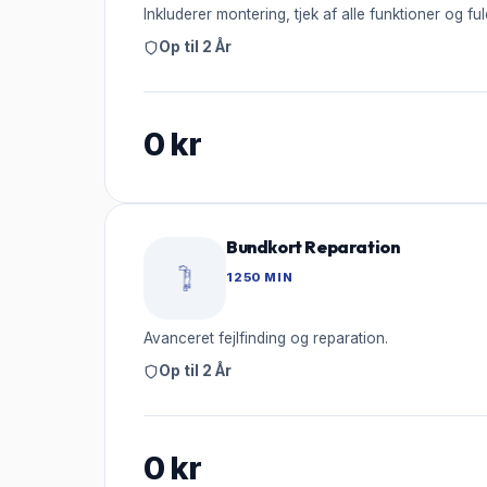
Inkluderer montering, tjek af alle funktioner og ful
Op til 2 År
0
kr
Bundkort Reparation
1250 MIN
Avanceret fejlfinding og reparation.
Op til 2 År
0
kr