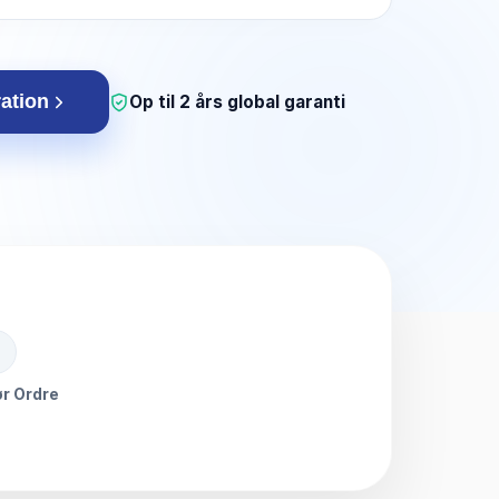
ration
Op til 2 års global garanti
r Ordre