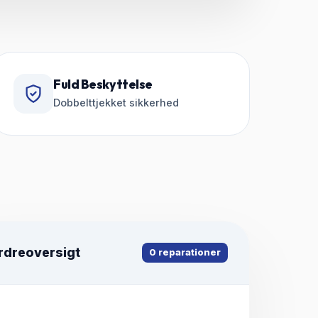
Fuld Beskyttelse
Dobbelttjekket sikkerhed
rdreoversigt
0
reparationer