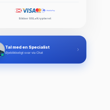
Sikker SSL
●
Krypteret
Tal med en Specialist
Øjeblikkeligt svar via Chat