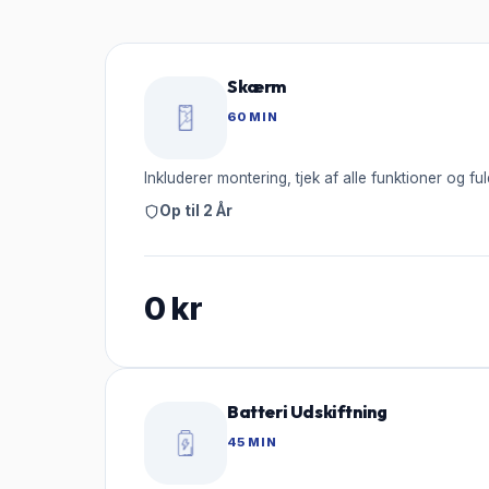
Skærm
60 MIN
Inkluderer montering, tjek af alle funktioner og ful
Op til 2 År
0
kr
Batteri Udskiftning
45 MIN