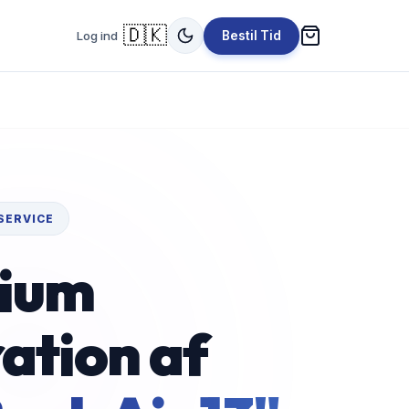
🇩🇰
Log ind
Bestil Tid
SERVICE
ium
ation af