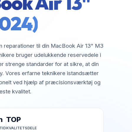
ok Air 13"
2024)
m reparationer til din MacBook Air 13" M3
nikere bruger udelukkende reservedele i
er strenge standarder for at sikre, at din
. Vores erfarne teknikere istandsætter
onelt ved hjælp af præcisionsværktøj og
ste kvalitet.
h
TOP
TID
KVALITETSDELE