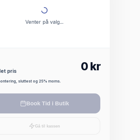
Venter på valg...
0
kr
et pris
montering, sluttest og 25% moms.
Book Tid i Butik
Gå til kassen