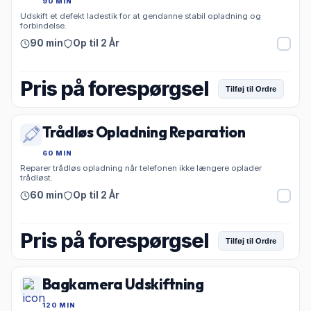
90 MIN
Udskift et defekt ladestik for at gendanne stabil opladning og
forbindelse.
90 min
Op til 2 År
Pris på forespørgsel
Tilføj til Ordre
Trådløs Opladning Reparation
60 MIN
Reparer trådløs opladning når telefonen ikke længere oplader
trådløst.
60 min
Op til 2 År
Pris på forespørgsel
Tilføj til Ordre
Bagkamera Udskiftning
120 MIN