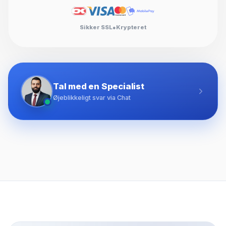
Sikker SSL
●
Krypteret
Tal med en Specialist
Øjeblikkeligt svar via Chat