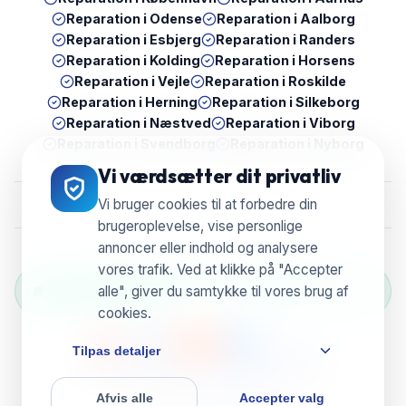
Reparation i
Odense
Reparation i
Aalborg
Reparation i
Esbjerg
Reparation i
Randers
Reparation i
Kolding
Reparation i
Horsens
Reparation i
Vejle
Reparation i
Roskilde
Reparation i
Herning
Reparation i
Silkeborg
Reparation i
Næstved
Reparation i
Viborg
Reparation i
Svendborg
Reparation i
Nyborg
Vi værdsætter dit privatliv
Vi bruger cookies til at forbedre din
brugeroplevelse, vise personlige
annoncer eller indhold og analysere
vores trafik. Ved at klikke på "Accepter
Grøn Reparation Selection — Vi genbruger &
alle", giver du samtykke til vores brug af
reducerer e-waste
cookies.
Tilpas detaljer
© 2026 UBreak WeFix • CVR 38804596
Afvis alle
Accepter valg
Powered by
ServixerSpace