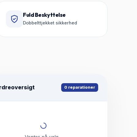
Fuld Beskyttelse
Dobbelttjekket sikkerhed
rdreoversigt
0
reparationer