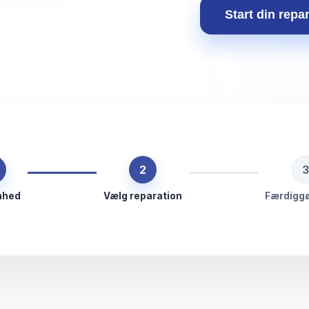
Start din repa
2
3
nhed
Vælg reparation
Færdiggø