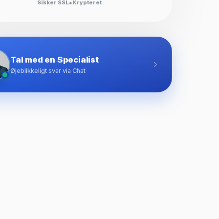
Sikker SSL
●
Krypteret
Tal med en Specialist
Øjeblikkeligt svar via Chat