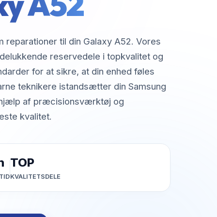
xy A52
m reparationer til din Galaxy A52. Vores
delukkende reservedele i topkvalitet og
darder for at sikre, at din enhed føles
arne teknikere istandsætter din Samsung
 hjælp af præcisionsværktøj og
ste kvalitet.
h
TOP
TID
KVALITETSDELE