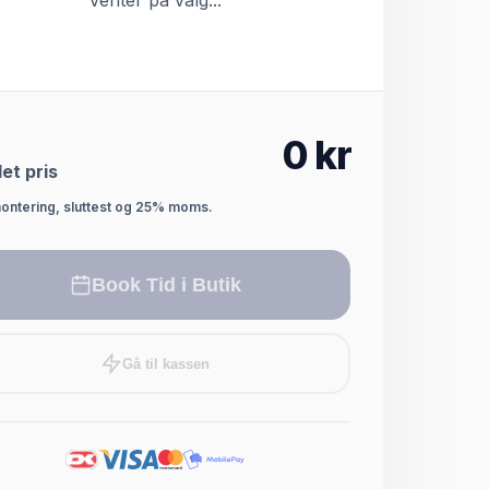
Venter på valg...
0
kr
et pris
montering, sluttest og 25% moms.
Book Tid i Butik
Gå til kassen