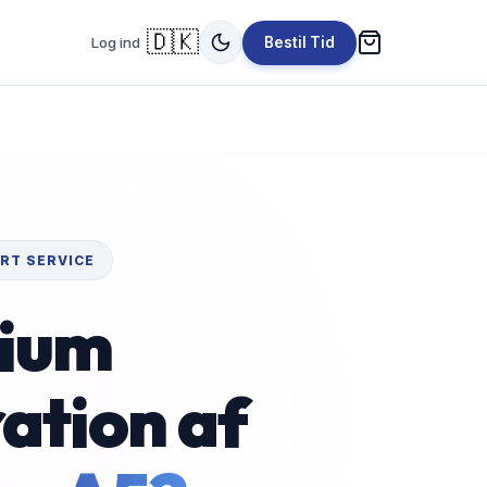
🇩🇰
Log ind
Bestil Tid
RT SERVICE
ium
ation af