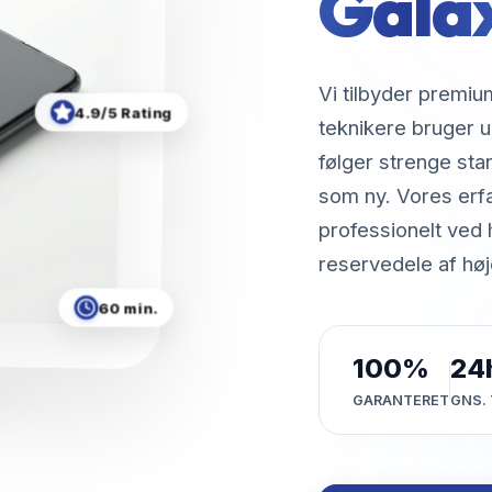
Gala
Vi tilbyder premiu
4.9/5 Rating
teknikere bruger u
følger strenge stan
som ny. Vores erf
professionelt ved
reservedele af høje
60 min.
100%
24
GARANTERET
GNS. 