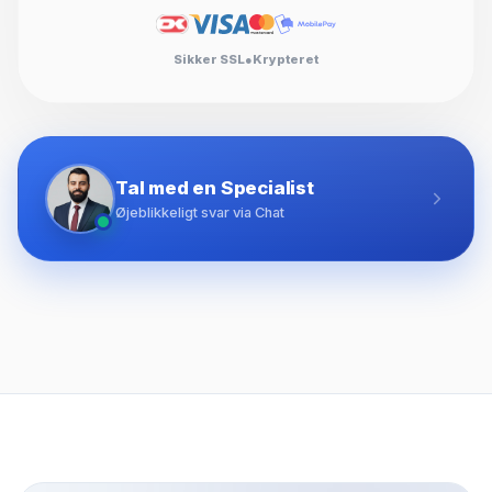
Sikker SSL
●
Krypteret
Tal med en Specialist
Øjeblikkeligt svar via Chat