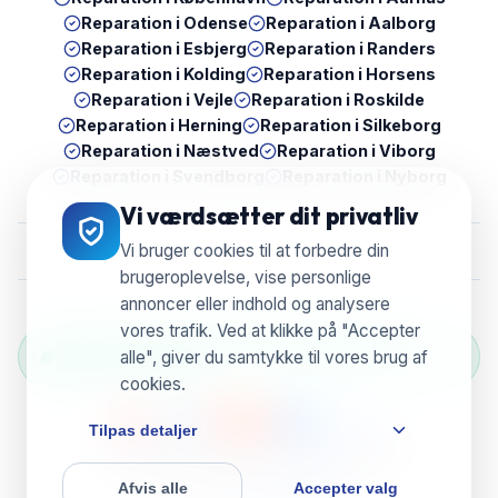
Reparation i
Odense
Reparation i
Aalborg
Reparation i
Esbjerg
Reparation i
Randers
Reparation i
Kolding
Reparation i
Horsens
Reparation i
Vejle
Reparation i
Roskilde
Reparation i
Herning
Reparation i
Silkeborg
Reparation i
Næstved
Reparation i
Viborg
Reparation i
Svendborg
Reparation i
Nyborg
Vi værdsætter dit privatliv
Vi bruger cookies til at forbedre din
brugeroplevelse, vise personlige
annoncer eller indhold og analysere
vores trafik. Ved at klikke på "Accepter
Grøn Reparation Selection — Vi genbruger &
alle", giver du samtykke til vores brug af
reducerer e-waste
cookies.
Tilpas detaljer
© 2026 UBreak WeFix • CVR 38804596
Afvis alle
Accepter valg
Powered by
ServixerSpace