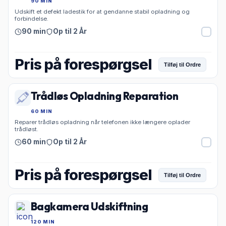
90 MIN
Udskift et defekt ladestik for at gendanne stabil opladning og
forbindelse.
90 min
Op til 2 År
Pris på forespørgsel
Tilføj til Ordre
Trådløs Opladning Reparation
60 MIN
Reparer trådløs opladning når telefonen ikke længere oplader
trådløst.
60 min
Op til 2 År
Pris på forespørgsel
Tilføj til Ordre
Bagkamera Udskiftning
120 MIN