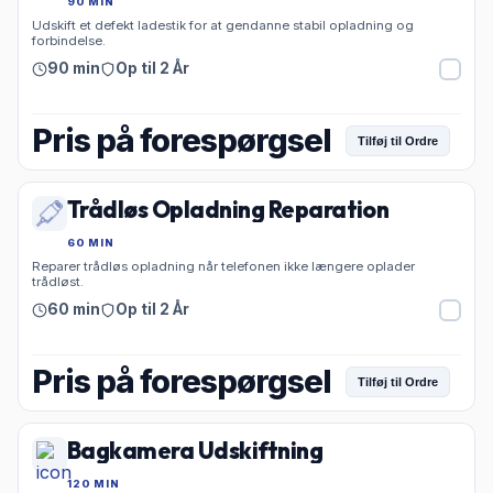
90 MIN
Udskift et defekt ladestik for at gendanne stabil opladning og
forbindelse.
90 min
Op til 2 År
Pris på forespørgsel
Tilføj til Ordre
Trådløs Opladning Reparation
60 MIN
Reparer trådløs opladning når telefonen ikke længere oplader
trådløst.
60 min
Op til 2 År
Pris på forespørgsel
Tilføj til Ordre
Bagkamera Udskiftning
120 MIN