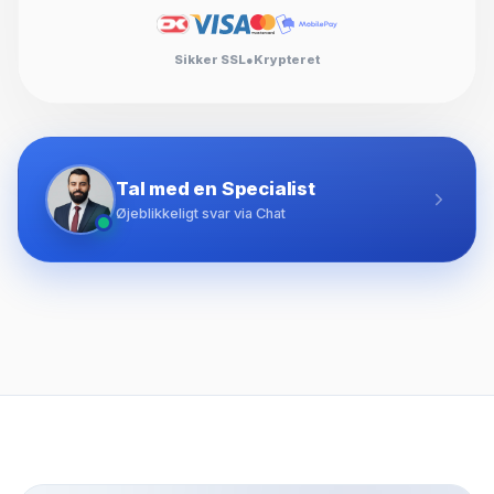
Sikker SSL
●
Krypteret
Tal med en Specialist
Øjeblikkeligt svar via Chat