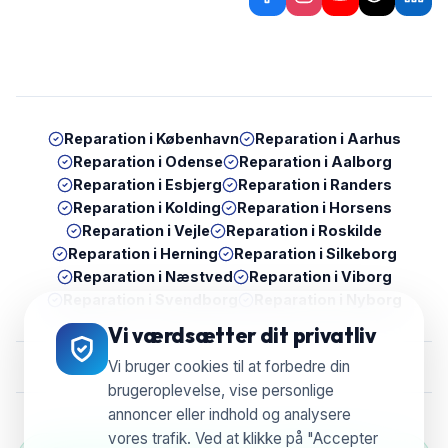
Reparation i
København
Reparation i
Aarhus
Reparation i
Odense
Reparation i
Aalborg
Reparation i
Esbjerg
Reparation i
Randers
Reparation i
Kolding
Reparation i
Horsens
Reparation i
Vejle
Reparation i
Roskilde
Reparation i
Herning
Reparation i
Silkeborg
Reparation i
Næstved
Reparation i
Viborg
Reparation i
Svendborg
Reparation i
Nyborg
Vi værdsætter dit privatliv
Vi bruger cookies til at forbedre din
brugeroplevelse, vise personlige
annoncer eller indhold og analysere
vores trafik. Ved at klikke på "Accepter