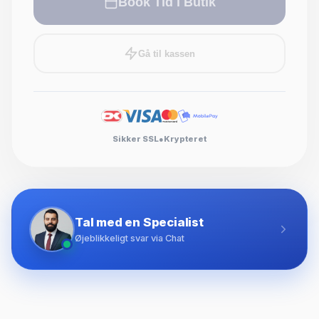
Book Tid i Butik
Gå til kassen
Sikker SSL
●
Krypteret
Tal med en Specialist
Øjeblikkeligt svar via Chat