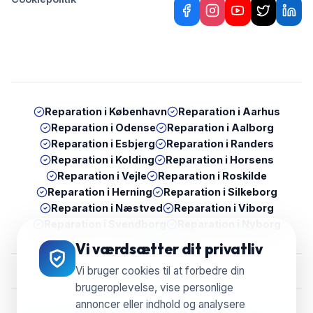
Reparation i
København
Reparation i
Aarhus
Reparation i
Odense
Reparation i
Aalborg
Reparation i
Esbjerg
Reparation i
Randers
Reparation i
Kolding
Reparation i
Horsens
Reparation i
Vejle
Reparation i
Roskilde
Reparation i
Herning
Reparation i
Silkeborg
Reparation i
Næstved
Reparation i
Viborg
Reparation i
Svendborg
Reparation i
Nyborg
Vi værdsætter dit privatliv
Vi bruger cookies til at forbedre din
brugeroplevelse, vise personlige
annoncer eller indhold og analysere