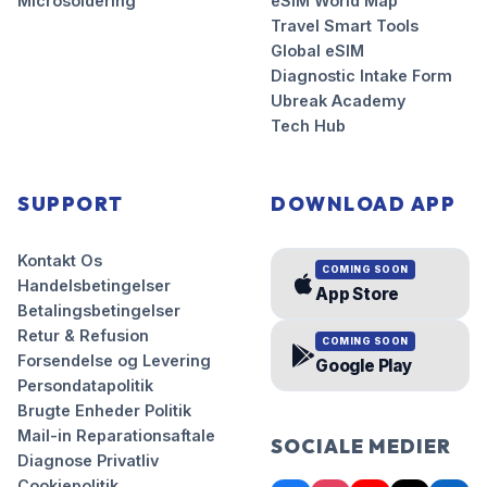
Microsoldering
eSIM World Map
Travel Smart Tools
Global eSIM
Diagnostic Intake Form
Ubreak Academy
Tech Hub
SUPPORT
DOWNLOAD APP
Kontakt Os
COMING SOON
Handelsbetingelser
App Store
Betalingsbetingelser
Retur & Refusion
COMING SOON
Forsendelse og Levering
Google Play
Persondatapolitik
Brugte Enheder Politik
Mail-in Reparationsaftale
SOCIALE MEDIER
Diagnose Privatliv
Cookiepolitik