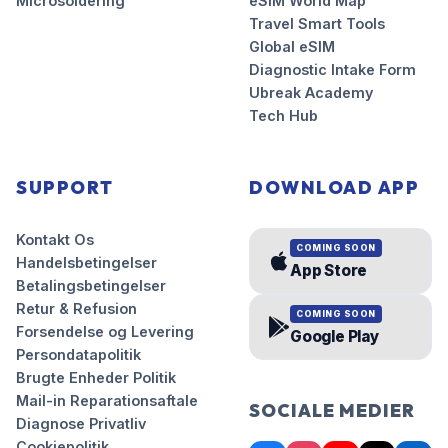
Microsoldering
eSIM World Map
Travel Smart Tools
Global eSIM
Diagnostic Intake Form
Ubreak Academy
Tech Hub
SUPPORT
DOWNLOAD APP
Kontakt Os
COMING SOON
Handelsbetingelser
App Store
Betalingsbetingelser
Retur & Refusion
COMING SOON
Forsendelse og Levering
Google Play
Persondatapolitik
Brugte Enheder Politik
Mail-in Reparationsaftale
SOCIALE MEDIER
Diagnose Privatliv
Cookiepolitik