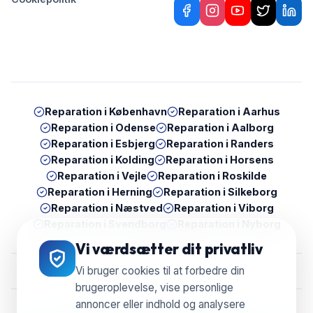
Reparation i
København
Reparation i
Aarhus
Reparation i
Odense
Reparation i
Aalborg
Reparation i
Esbjerg
Reparation i
Randers
Reparation i
Kolding
Reparation i
Horsens
Reparation i
Vejle
Reparation i
Roskilde
Reparation i
Herning
Reparation i
Silkeborg
Reparation i
Næstved
Reparation i
Viborg
Reparation i
Svendborg
Reparation i
Nyborg
Vi værdsætter dit privatliv
Vi bruger cookies til at forbedre din
brugeroplevelse, vise personlige
annoncer eller indhold og analysere