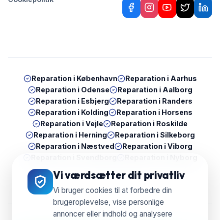
Reparation i
København
Reparation i
Aarhus
Reparation i
Odense
Reparation i
Aalborg
Reparation i
Esbjerg
Reparation i
Randers
Reparation i
Kolding
Reparation i
Horsens
Reparation i
Vejle
Reparation i
Roskilde
Reparation i
Herning
Reparation i
Silkeborg
Reparation i
Næstved
Reparation i
Viborg
Reparation i
Svendborg
Reparation i
Nyborg
Vi værdsætter dit privatliv
Vi bruger cookies til at forbedre din
brugeroplevelse, vise personlige
annoncer eller indhold og analysere