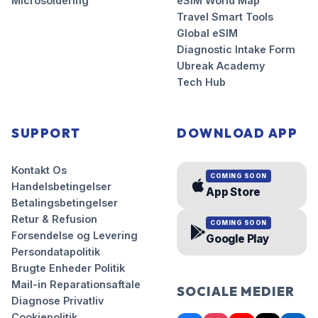
Microsoldering
eSIM World Map
Travel Smart Tools
Global eSIM
Diagnostic Intake Form
Ubreak Academy
Tech Hub
SUPPORT
DOWNLOAD APP
Kontakt Os
COMING SOON
Handelsbetingelser
App Store
Betalingsbetingelser
Retur & Refusion
COMING SOON
Forsendelse og Levering
Google Play
Persondatapolitik
Brugte Enheder Politik
Mail-in Reparationsaftale
SOCIALE MEDIER
Diagnose Privatliv
Cookiepolitik