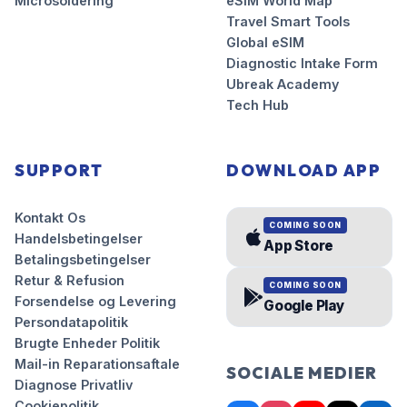
Microsoldering
eSIM World Map
Travel Smart Tools
Global eSIM
Diagnostic Intake Form
Ubreak Academy
Tech Hub
SUPPORT
DOWNLOAD APP
Kontakt Os
COMING SOON
Handelsbetingelser
App Store
Betalingsbetingelser
Retur & Refusion
COMING SOON
Forsendelse og Levering
Google Play
Persondatapolitik
Brugte Enheder Politik
Mail-in Reparationsaftale
SOCIALE MEDIER
Diagnose Privatliv
Cookiepolitik