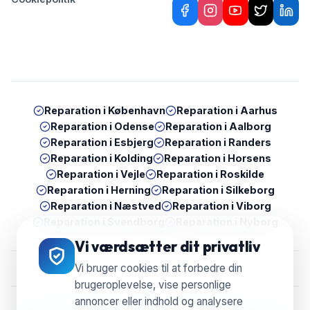
Reparation i
København
Reparation i
Aarhus
Reparation i
Odense
Reparation i
Aalborg
Reparation i
Esbjerg
Reparation i
Randers
Reparation i
Kolding
Reparation i
Horsens
Reparation i
Vejle
Reparation i
Roskilde
Reparation i
Herning
Reparation i
Silkeborg
Reparation i
Næstved
Reparation i
Viborg
Reparation i
Svendborg
Reparation i
Nyborg
Vi værdsætter dit privatliv
Vi bruger cookies til at forbedre din
brugeroplevelse, vise personlige
annoncer eller indhold og analysere