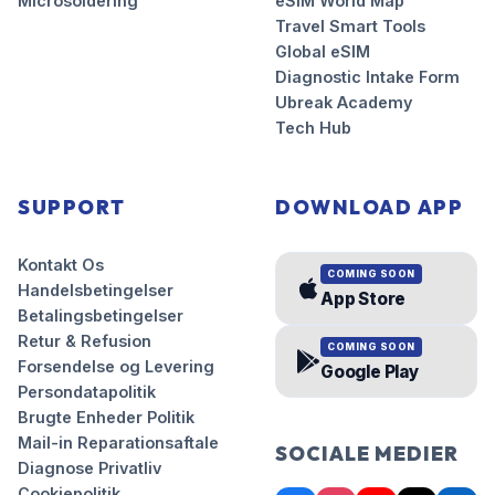
Microsoldering
eSIM World Map
Travel Smart Tools
Global eSIM
Diagnostic Intake Form
Ubreak Academy
Tech Hub
SUPPORT
DOWNLOAD APP
Kontakt Os
COMING SOON
Handelsbetingelser
App Store
Betalingsbetingelser
Retur & Refusion
COMING SOON
Forsendelse og Levering
Google Play
Persondatapolitik
Brugte Enheder Politik
Mail-in Reparationsaftale
SOCIALE MEDIER
Diagnose Privatliv
Cookiepolitik