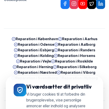
Reparation i
København
Reparation i
Aarhus
Reparation i
Odense
Reparation i
Aalborg
Reparation i
Esbjerg
Reparation i
Randers
Reparation i
Kolding
Reparation i
Horsens
Reparation i
Vejle
Reparation i
Roskilde
Reparation i
Herning
Reparation i
Silkeborg
Reparation i
Næstved
Reparation i
Viborg
Reparation i
Svendborg
Reparation i
Nyborg
Vi værdsætter dit privatliv
Vi bruger cookies til at forbedre din
brugeroplevelse, vise personlige
annoncer eller indhold og analysere