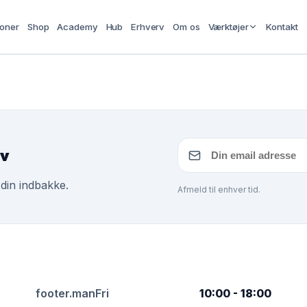
ioner
Shop
Academy
Hub
Erhverv
Om os
Værktøjer
Kontakt
ev
 din indbakke.
Afmeld til enhver tid.
footer.manFri
10:00 - 18:00