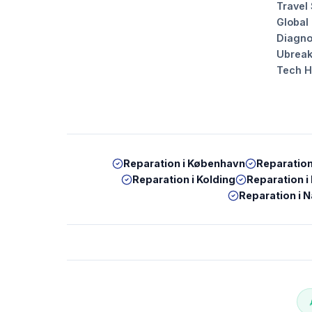
Travel
Global
Diagno
Ubrea
Tech 
Reparation i
København
Reparation
Reparation i
Kolding
Reparation i
Reparation i
N