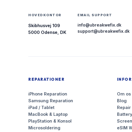
HOVEDKONTOR
EMAIL SUPPORT
info@ubreakwefix.dk
Skibhusvej 109
support@ubreakwefix.dk
5000 Odense, DK
REPARATIONER
INFO
iPhone Reparation
Om os
Samsung Reparation
Blog
iPad / Tablet
Repair
MacBook & Laptop
Battery
PlayStation & Konsol
Scree
Microsoldering
eSIM W