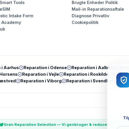
 Smart Tools
Brugte Enheder Politik
 eSIM
Mail-in Reparationsaftale
stic Intake Form
Diagnose Privatliv
k Academy
Cookiepolitik
Hub
 i
Aarhus
Reparation i
Odense
Reparation i
Aalborg
Repa
Horsens
Reparation i
Vejle
Reparation i
Roskilde
Reparat
æstved
Reparation i
Viborg
Reparation i
Svendborg
Rep
Til
Grøn Reparation Selection — Vi genbruger & reducerer e-wast