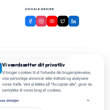
SOCIALE MEDIER
ration i
Esbjerg
Reparation i
Randers
ion i
Herning
Reparation i
Silkeborg
Vi værdsætter dit privatliv
aration i
Nyborg
Vi bruger cookies til at forbedre din brugeroplevelse,
vise personlige annoncer eller indhold og analysere
vores trafik. Ved at klikke på "Accepter alle", giver du
samtykke til vores brug af cookies.
pas detaljer
e