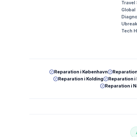
Travel
Global
Diagno
Ubrea
Tech 
Reparation i
København
Reparation
Reparation i
Kolding
Reparation i
Reparation i
N