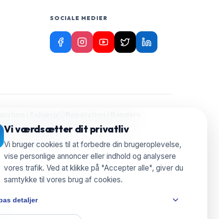
SOCIALE MEDIER
ration i
Esbjerg
Reparation i
Randers
ion i
Herning
Reparation i
Silkeborg
Vi værdsætter dit privatliv
aration i
Nyborg
Vi bruger cookies til at forbedre din brugeroplevelse,
vise personlige annoncer eller indhold og analysere
vores trafik. Ved at klikke på "Accepter alle", giver du
samtykke til vores brug af cookies.
pas detaljer
e