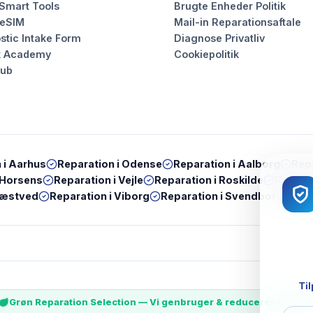
 Smart Tools
Brugte Enheder Politik
 eSIM
Mail-in Reparationsaftale
stic Intake Form
Diagnose Privatliv
k Academy
Cookiepolitik
Hub
 i
Aarhus
Reparation i
Odense
Reparation i
Aalborg
Repa
Horsens
Reparation i
Vejle
Reparation i
Roskilde
Reparat
æstved
Reparation i
Viborg
Reparation i
Svendborg
Rep
Til
Grøn Reparation Selection — Vi genbruger & reducerer e-wast