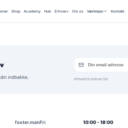
ioner
Shop
Academy
Hub
Erhverv
Om os
Værktøjer
Kontakt
ev
 din indbakke.
Afmeld til enhver tid.
footer.manFri
10:00 - 18:00