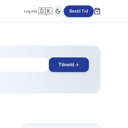
🇩🇰
Log ind
Bestil Tid
Tilmeld