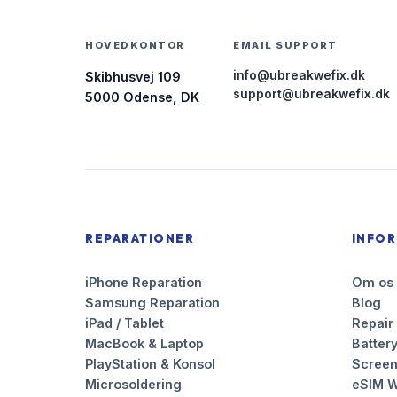
HOVEDKONTOR
EMAIL SUPPORT
info@ubreakwefix.dk
Skibhusvej 109
support@ubreakwefix.dk
5000 Odense, DK
REPARATIONER
INFO
iPhone Reparation
Om os
Samsung Reparation
Blog
iPad / Tablet
Repair
MacBook & Laptop
Battery
PlayStation & Konsol
Scree
Microsoldering
eSIM W