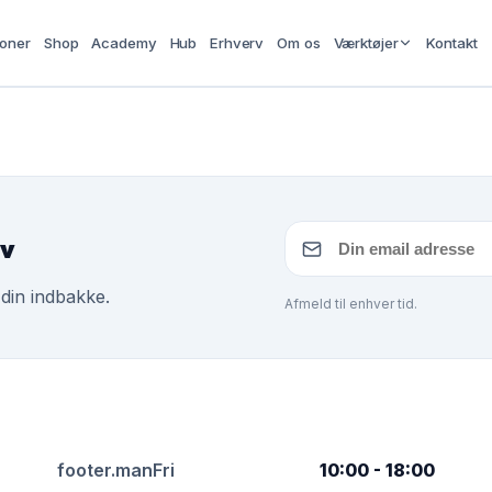
ioner
Shop
Academy
Hub
Erhverv
Om os
Værktøjer
Kontakt
ev
 din indbakke.
Afmeld til enhver tid.
footer.manFri
10:00 - 18:00