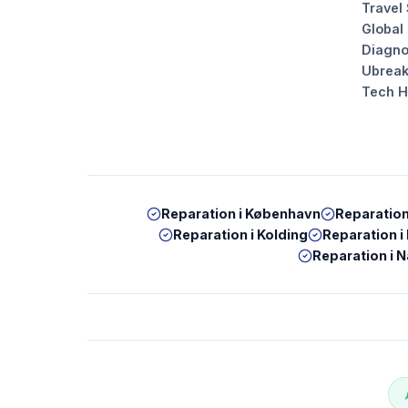
Travel
Global
Diagno
Ubrea
Tech 
Reparation i
København
Reparation
Reparation i
Kolding
Reparation i
Reparation i
N