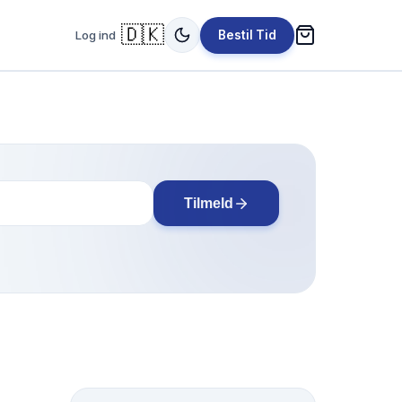
🇩🇰
Log ind
Bestil Tid
Tilmeld