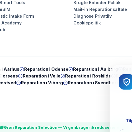
 Smart Tools
Brugte Enheder Politik
 eSIM
Mail-in Reparationsaftale
stic Intake Form
Diagnose Privatliv
k Academy
Cookiepolitik
Hub
 i
Aarhus
Reparation i
Odense
Reparation i
Aalborg
Repa
Horsens
Reparation i
Vejle
Reparation i
Roskilde
Reparat
æstved
Reparation i
Viborg
Reparation i
Svendborg
Rep
Til
Grøn Reparation Selection — Vi genbruger & reducerer e-wast