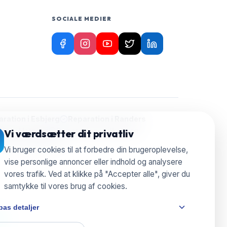
SOCIALE MEDIER
ration i
Esbjerg
Reparation i
Randers
ion i
Herning
Reparation i
Silkeborg
Vi værdsætter dit privatliv
aration i
Nyborg
Vi bruger cookies til at forbedre din brugeroplevelse,
vise personlige annoncer eller indhold og analysere
vores trafik. Ved at klikke på "Accepter alle", giver du
samtykke til vores brug af cookies.
pas detaljer
e