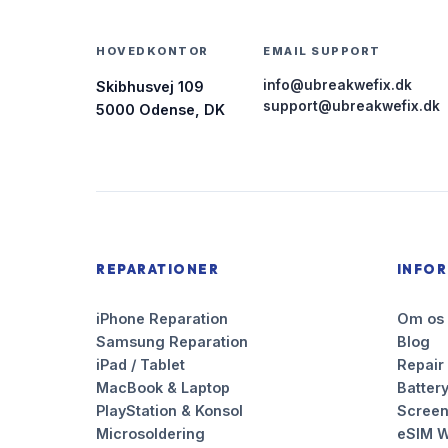
HOVEDKONTOR
EMAIL SUPPORT
info@ubreakwefix.dk
Skibhusvej 109
support@ubreakwefix.dk
5000 Odense, DK
REPARATIONER
INFO
iPhone Reparation
Om os
Samsung Reparation
Blog
iPad / Tablet
Repair
MacBook & Laptop
Battery
PlayStation & Konsol
Scree
Microsoldering
eSIM W