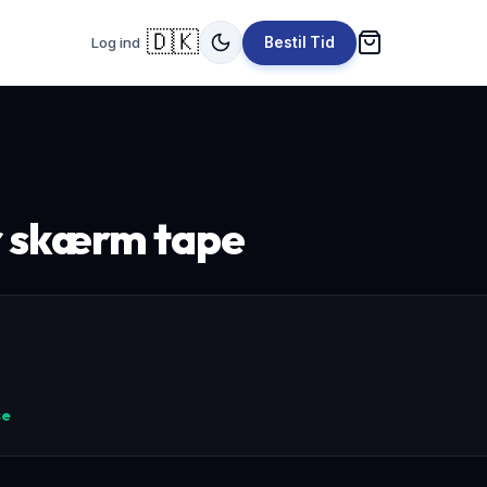
🇩🇰
Log ind
Bestil Tid
r skærm tape
se