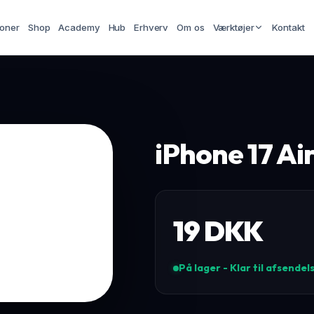
ioner
Shop
Academy
Hub
Erhverv
Om os
Værktøjer
Kontakt
iPhone 17 Ai
19
DKK
På lager - Klar til afsendel