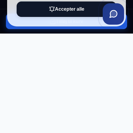
Accepter alle
Tilføj til kurv
Tilmeld vores nyhedsbrev
Få eksklusive tilbud og tech-tips direkte i din
indbakke.
Tilmeld